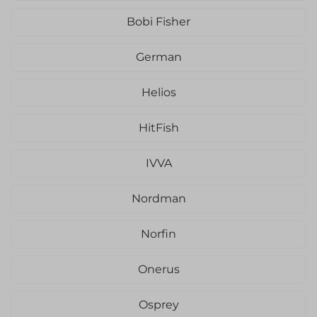
Bobi Fisher
German
Helios
HitFish
IVVA
Nordman
Norfin
Onerus
Osprey