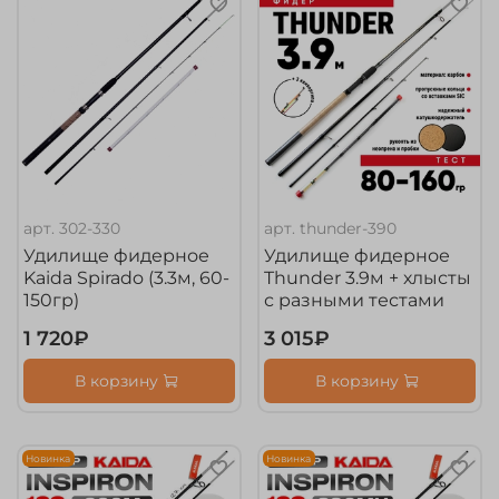
арт.
302-330
арт.
thunder-390
Удилище фидерное
Удилище фидерное
Kaida Spirado (3.3м, 60-
Thunder 3.9м + хлысты
150гр)
с разными тестами
1 720₽
3 015₽
В корзину
В корзину
Новинка
Новинка