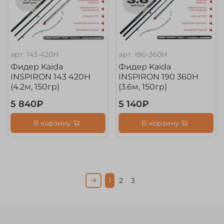
арт.
143-420H
арт.
190-360H
Фидер Kaida
Фидер Kaida
INSPIRON 143 420H
INSPIRON 190 360H
(4.2м, 150гр)
(3.6м, 150гр)
5 840₽
5 140₽
В корзину
В корзину
1
2
3