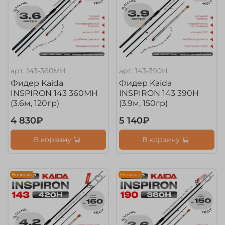
арт.
143-360MH
арт.
143-390H
Фидер Kaida
Фидер Kaida
INSPIRON 143 360MH
INSPIRON 143 390H
(3.6м, 120гр)
(3.9м, 150гр)
4 830₽
5 140₽
В корзину
В корзину
Новинка
Новинка