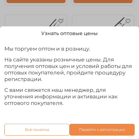
Узнать оптовые цены
Мы торгуем оптом и в розницу.
На сайте указаны розничные цены. Для
получения оптовых цен и условий работы для
оптовых покупателей, пройдите процедуру
регистрации.
арт.
867-420
арт.
192-390H-150
С вами свяжется наш менеджер, для
Удилище фидерное
Удилище фидерное
уточнения информации и активации как
Kaida Level Feeder
Kaida NeoXoen Feeder
оптового покупателя.
(4.2м, 60-180гр)
(3.9м, до 150гр)
4 020₽
4 170₽
В корзину
В корзину
Всё понятно
Перейти к регистрации