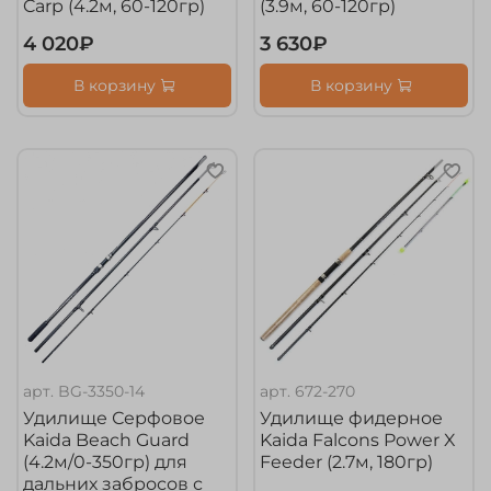
Carp (4.2м, 60-120гр)
(3.9м, 60-120гр)
4 020₽
3 630₽
В корзину
В корзину
арт.
BG-3350-14
арт.
672-270
Удилище Серфовое
Удилище фидерное
Kaida Beach Guard
Kaida Falcons Power X
(4.2м/0-350гр) для
Feeder (2.7м, 180гр)
дальних забросов с