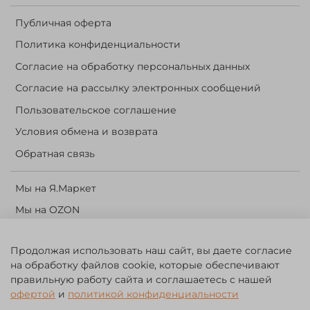
Публичная оферта
Политика конфиденциальности
Согласие на обработку персональных данных
Согласие на рассылку электронных сообщений
Пользовательское соглашение
Условия обмена и возврата
Обратная связь
Мы на Я.Маркет
Мы на OZON
Личный кабинет
Продолжая использовать наш сайт, вы даете согласие
Корзина
на обработку файлов cookie, которые обеспечивают
правильную работу сайта и соглашаетесь с нашей
©️ 2014 - 2024 Forest River. Рыболовный интернет-магазин.
офертой
и
политикой конфиденциальности
Товары для рыбалки, охоты и активного отдыха. Св. о рег. тов.