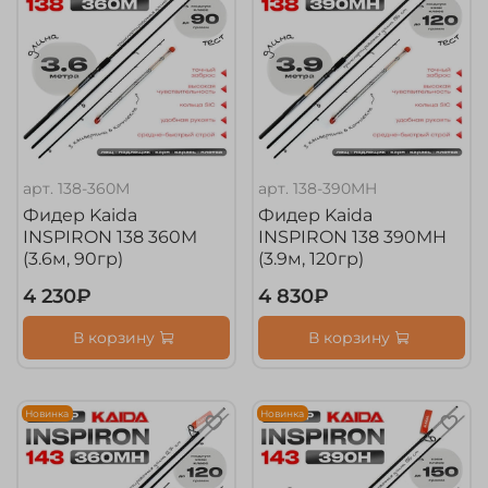
арт.
138-360M
арт.
138-390MH
Фидер Kaida
Фидер Kaida
INSPIRON 138 360M
INSPIRON 138 390MH
(3.6м, 90гр)
(3.9м, 120гр)
4 230₽
4 830₽
В корзину
В корзину
Новинка
Новинка