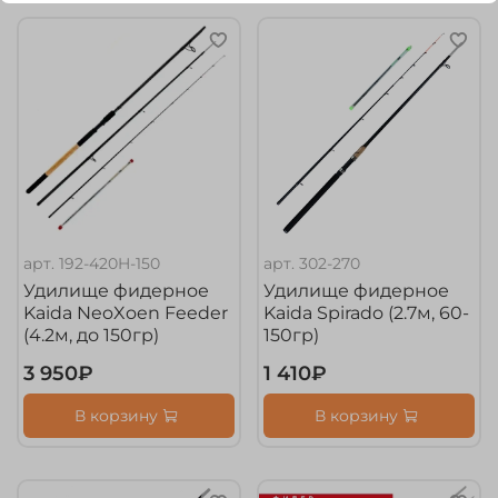
арт.
192-420H-150
арт.
302-270
Удилище фидерное
Удилище фидерное
Kaida NeoXoen Feeder
Kaida Spirado (2.7м, 60-
(4.2м, до 150гр)
150гр)
3 950₽
1 410₽
В корзину
В корзину