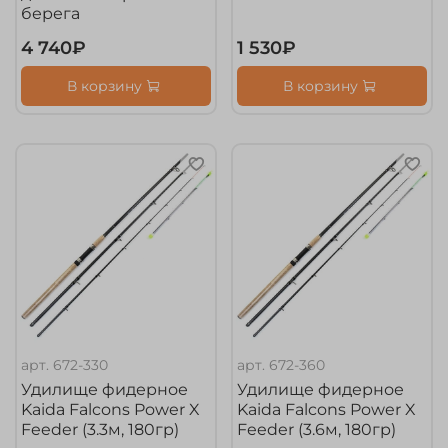
берега
4 740₽
1 530₽
В корзину
В корзину
арт.
672-330
арт.
672-360
Удилище фидерное
Удилище фидерное
Kaida Falcons Power X
Kaida Falcons Power X
Feeder (3.3м, 180гр)
Feeder (3.6м, 180гр)