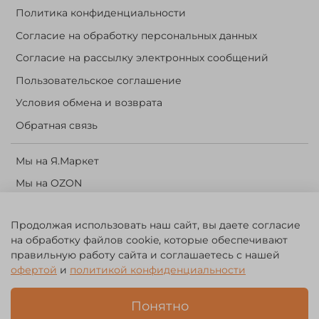
Политика конфиденциальности
Согласие на обработку персональных данных
Согласие на рассылку электронных сообщений
Пользовательское соглашение
Условия обмена и возврата
Обратная связь
Мы на Я.Маркет
Мы на OZON
Личный кабинет
Продолжая использовать наш сайт, вы даете согласие
Корзина
на обработку файлов cookie, которые обеспечивают
правильную работу сайта и соглашаетесь с нашей
©️ 2014 - 2024 Forest River. Рыболовный интернет-магазин.
офертой
и
политикой конфиденциальности
Товары для рыбалки, охоты и активного отдыха. Св. о рег. тов.
зн. № 756494
Понятно
ЗА
ЧЕСТНЫЙ