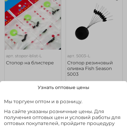
арт.
stopor-blist-L
арт.
5003–L
Стопор на блистере
Стопор резиновый
оливка Fish Season
5003
300₽
90₽
Узнать оптовые цены
Выбрать товар из 6 шт.
Выбрать товар из 6 шт.
Мы торгуем оптом и в розницу.
На сайте указаны розничные цены. Для
Ожидается
Ожидается
получения оптовых цен и условий работы для
оптовых покупателей, пройдите процедуру