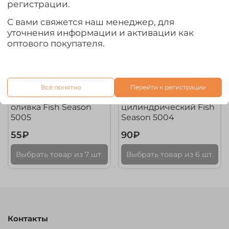
регистрации.
С вами свяжется наш менеджер, для
уточнения информации и активации как
оптового покупателя.
арт.
5005
арт.
5004–L
Всё понятно
Перейти к регистрации
Стопор резиновый
Стопор резиновый
оливка Fish Season
цилиндрический Fish
5005
Season 5004
55₽
90₽
Выбрать товар из 7 шт.
Выбрать товар из 6 шт.
Контакты