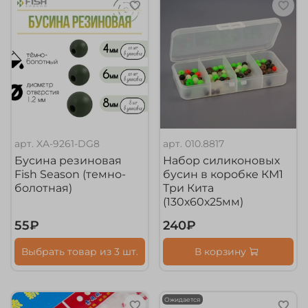
арт.
XA-9261-DG8
арт.
010.8817
Бусина резиновая
Набор силиконовых
Fish Season (темно-
бусин в коробке КМ1
болотная)
Три Кита
(130х60х25мм)
55₽
240₽
Выбрать товар из 3 шт.
В корзину
Ожидается