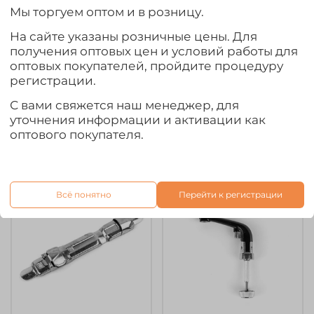
Мы торгуем оптом и в розницу.
На сайте указаны розничные цены. Для
арт.
VD-RC-GIGA
арт.
ML (1000-2500)
получения оптовых цен и условий работы для
Футляр для катушек
Чехол для катушки
оптовых покупателей, пройдите процедуру
Vido Craft REEL COVER
регистрации.
1 080₽
850₽
С вами свяжется наш менеджер, для
уточнения информации и активации как
Выбрать товар из 4 шт.
Выбрать товар из 2 шт.
оптового покупателя.
Ожидается
Ожидается
Всё понятно
Перейти к регистрации