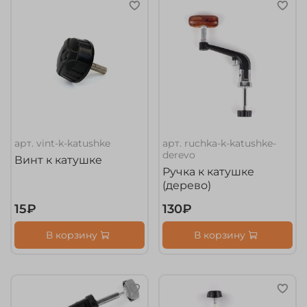
арт.
vint-k-katushke
арт.
ruchka-k-katushke-
derevo
Винт к катушке
Ручка к катушке
(дерево)
15₽
130₽
В корзину
В корзину