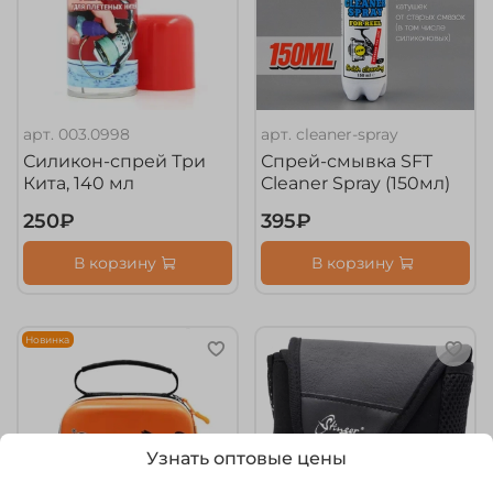
арт.
003.0998
арт.
cleaner-spray
Силикон-спрей Три
Спрей-смывка SFT
Кита, 140 мл
Cleaner Spray (150мл)
250₽
395₽
В корзину
В корзину
Новинка
Узнать оптовые цены