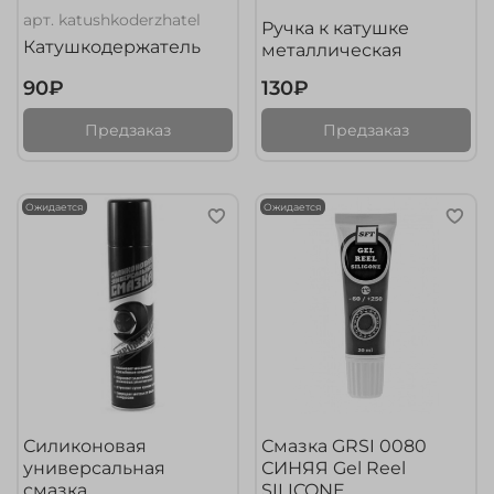
арт.
katushkoderzhatel
Ручка к катушке
Катушкодержатель
металлическая
90₽
130₽
Предзаказ
Предзаказ
Ожидается
Ожидается
Силиконовая
Смазка GRSI 0080
универсальная
СИНЯЯ Gel Reel
смазка
SILICONE