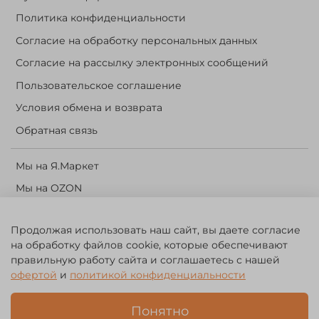
Политика конфиденциальности
Согласие на обработку персональных данных
Согласие на рассылку электронных сообщений
Пользовательское соглашение
Условия обмена и возврата
Обратная связь
Мы на Я.Маркет
Мы на OZON
Личный кабинет
Продолжая использовать наш сайт, вы даете согласие
Корзина
на обработку файлов cookie, которые обеспечивают
правильную работу сайта и соглашаетесь с нашей
©️ 2014 - 2024 Forest River. Рыболовный интернет-магазин.
офертой
и
политикой конфиденциальности
Товары для рыбалки, охоты и активного отдыха. Св. о рег. тов.
зн. № 756494
Понятно
ЗА