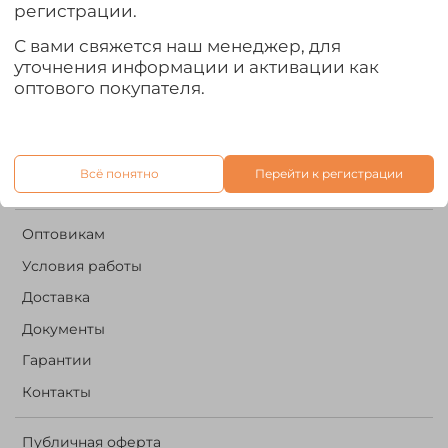
регистрации.
+7 960 500 02 08
С вами свяжется наш менеджер, для
it.forestriver@gmail.com
уточнения информации и активации как
оптового покупателя.
Написать нам:
Всё понятно
Перейти к регистрации
Оптовикам
Условия работы
Доставка
Документы
Гарантии
Контакты
Публичная оферта