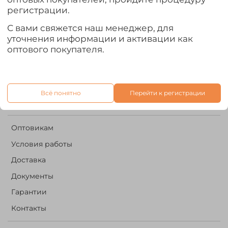
Контакты
регистрации.
+7 960 500 02 08
С вами свяжется наш менеджер, для
уточнения информации и активации как
it.forestriver@gmail.com
оптового покупателя.
Написать нам:
Всё понятно
Перейти к регистрации
Оптовикам
Условия работы
Доставка
Документы
Гарантии
Контакты