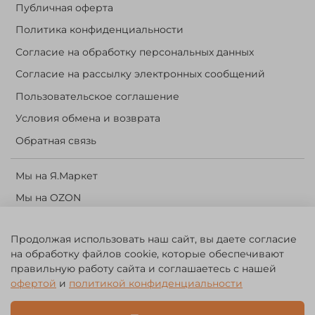
Публичная оферта
Политика конфиденциальности
Согласие на обработку персональных данных
Согласие на рассылку электронных сообщений
Пользовательское соглашение
Условия обмена и возврата
Обратная связь
Мы на Я.Маркет
Мы на OZON
Личный кабинет
Продолжая использовать наш сайт, вы даете согласие
Корзина
на обработку файлов cookie, которые обеспечивают
правильную работу сайта и соглашаетесь с нашей
©️ 2014 - 2024 Forest River. Рыболовный интернет-магазин.
офертой
и
политикой конфиденциальности
Товары для рыбалки, охоты и активного отдыха. Св. о рег. тов.
зн. № 756494