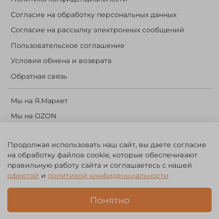
Согласие на обработку персональных данных
Согласие на рассылку электронных сообщений
Пользовательское соглашение
Условия обмена и возврата
Обратная связь
Мы на Я.Маркет
Мы на OZON
Личный кабинет
Продолжая использовать наш сайт, вы даете согласие
Корзина
на обработку файлов cookie, которые обеспечивают
правильную работу сайта и соглашаетесь с нашей
©️ 2014 - 2024 Forest River. Рыболовный интернет-магазин.
офертой
и
политикой конфиденциальности
Товары для рыбалки, охоты и активного отдыха. Св. о рег. тов.
зн. № 756494
Понятно
ЗА
ЧЕСТНЫЙ
БИЗНЕС