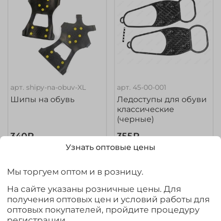
арт.
shipy-na-obuv-XL
арт.
45-00-001
Шипы на обувь
Ледоступы для обуви
классические
(черные)
340₽
355₽
Узнать оптовые цены
Выбрать товар из 3 шт.
Предзаказ
Мы торгуем оптом и в розницу.
На сайте указаны розничные цены. Для
Ожидается
Ожидается
получения оптовых цен и условий работы для
оптовых покупателей, пройдите процедуру
регистрации.