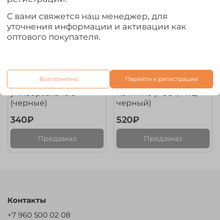
С вами свяжется наш менеджер, для
уточнения информации и активации как
оптового покупателя.
арт.
45-00-002
арт.
45-00-005
Всё понятно
Перейти к регистрации
Ледоступы для обуви
Ледоступы с шипами
универсальные
на пятке (PU54/М72/
(черные)
черный)
340₽
520₽
Предзаказ
Предзаказ
Контакты
+7 960 500 02 08