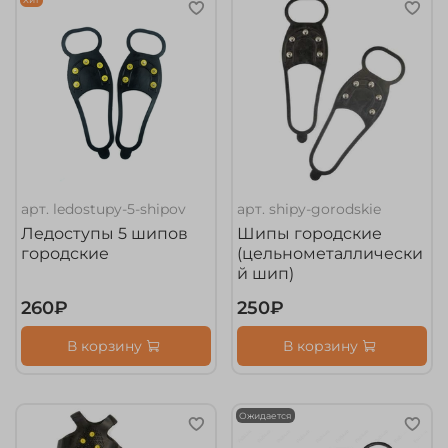
арт.
ledostupy-5-shipov
арт.
shipy-gorodskie
Ледоступы 5 шипов
Шипы городские
городские
(цельнометаллически
й шип)
260₽
250₽
В корзину
В корзину
Ожидается