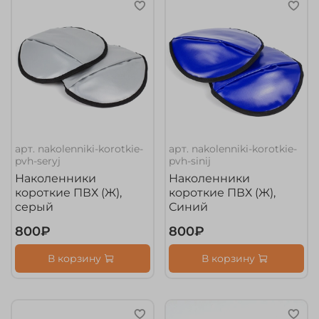
арт.
nakolenniki-korotkie-
арт.
nakolenniki-korotkie-
pvh-seryj
pvh-sinij
Наколенники
Наколенники
короткие ПВХ (Ж),
короткие ПВХ (Ж),
серый
Синий
800₽
800₽
В корзину
В корзину