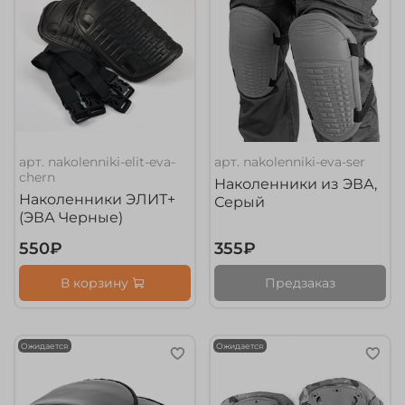
арт.
nakolenniki-elit-eva-
арт.
nakolenniki-eva-ser
chern
Наколенники из ЭВА,
Наколенники ЭЛИТ+
Серый
(ЭВА Черные)
550₽
355₽
В корзину
Предзаказ
Ожидается
Ожидается