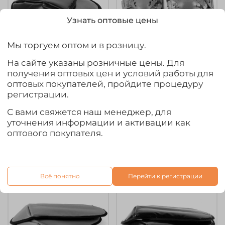
Узнать оптовые цены
Мы торгуем оптом и в розницу.
На сайте указаны розничные цены. Для
арт.
nakol-nalok-multikam
получения оптовых цен и условий работы для
Наколенники
оптовых покупателей, пройдите процедуру
Наколенники +
короткие ПВХ (Ж),
регистрации.
налокотники
Черные
(мультикам)
С вами свяжется наш менеджер, для
800₽
1 115₽
уточнения информации и активации как
оптового покупателя.
Предзаказ
Предзаказ
Всё понятно
Перейти к регистрации
Ожидается
Ожидается