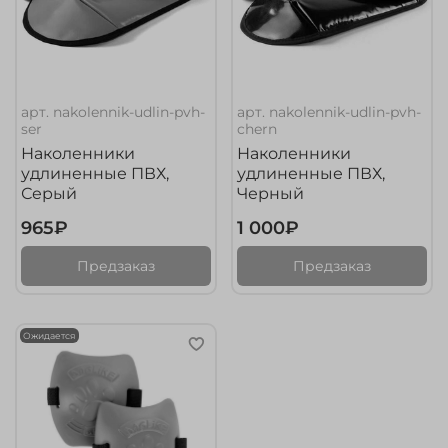
арт.
nakolennik-udlin-pvh-
арт.
nakolennik-udlin-pvh-
ser
chern
Наколенники
Наколенники
удлиненные ПВХ,
удлиненные ПВХ,
Серый
Черный
965₽
1 000₽
Предзаказ
Предзаказ
Ожидается