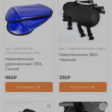
арт.
nakolenniki-
арт.
nakolenniki-eva-chern
udlinennye-pvh-sinij
Наколенники ЭВА,
Наколенники
Черный
удлиненные ПВХ,
Синий
965₽
335₽
В корзину
В корзину
Ожидается