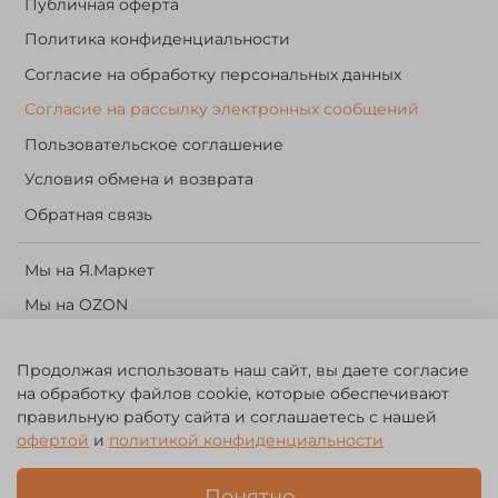
Публичная оферта
Политика конфиденциальности
Согласие на обработку персональных данных
Согласие на рассылку электронных сообщений
Пользовательское соглашение
Условия обмена и возврата
Обратная связь
Мы на Я.Маркет
Мы на OZON
Личный кабинет
Продолжая использовать наш сайт, вы даете согласие
Корзина
на обработку файлов cookie, которые обеспечивают
правильную работу сайта и соглашаетесь с нашей
©️ 2014 - 2024 Forest River. Рыболовный интернет-магазин.
офертой
и
политикой конфиденциальности
Товары для рыбалки, охоты и активного отдыха. Св. о рег. тов.
зн. № 756494
Понятно