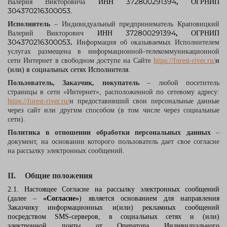
372800291394
Валерия Викторовича
ИНН
,
ОГРНИП
304370216300053.
Исполнитель
–
Индивидуальный предприниматель Краповицкий
372800291394
Валерий Викторович
ИНН
,
ОГРНИП
304370216300053
.
Информация об оказываемых Исполнителем
услугах размещена в информационной-телекоммуникационной
сети Интернет в свободном доступе на Сайте
https://forest-river.ru/
и
(или) в социальных сетях Исполнителя.
Пользователь, Заказчик, покупатель
– любой посетитель
страницы в сети «Интернет», расположенной по сетевому адресу:
https://forest-river.ru/
и предоставивший свои персональные данные
через сайт или другим способом (в том числе через социальные
сети).
Политика в отношении обработки персональных данных
–
документ, на основании которого пользователь дает свое согласие
на рассылку электронных сообщений.
II.
Общие положения
2.1. Настоящее Согласие на рассылку электронных сообщений
(далее –
«Согласие»
)
является основанием для направления
Заказчику информационных и(или) рекламных сообщений
посредством SMS-серверов, в социальных сетях и (или)
электронной почты от Оператора Индивидуального