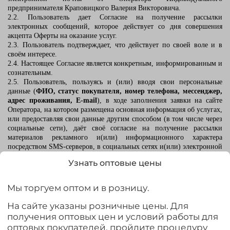
предпринимателя Краповицкого Валерия Викторовича.
2.2. Пользователь дает Согласие на получение рассылки
электронных сообщений, которое действует со дня совершения
акцепта Оферты на оказание услуг.
2.3. Пользователь подтверждает, что действует по своей воле и в
своём интересе.
2.4. Настоящее Согласие является конкретным, информированным и
сознательным.
2.5. Пользователь, пользуясь и (или) вводя свои персональные
данные (
ФИО, статус покупателя, номер телефона, мессенджер,
адрес проживания,
E
-
mail
), в ходе заполнения заявки на сайте
Оператора, на котором размещена основная информация об услугах,
или предоставляя свои данные другим способом (в том числе через
социальные сети), даёт своё согласие на получение рассылки
материалов рекламного и(или) информационного характера
посредством SMS-серверов, в социальных сетях и(или) электронной
почты и подтверждает, что ознакомлен с условиями Оферты, с
Узнать оптовые цены
Политикой в отношении обработки персональных данных,
Согласием на обработку персональных данных, Согласием на
получение информационной и рекламной рассылки (далее –
Мы торгуем оптом и в розницу.
«настоящее Согласие»
).
На сайте указаны розничные цены. Для
III.
Актуализация и отзыв согласия на рассылку
получения оптовых цен и условий работы для
электронных сообщений
оптовых покупателей, пройдите процедуру