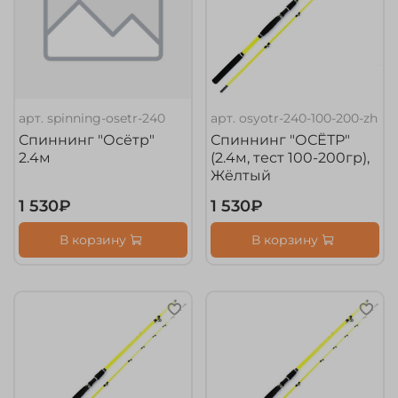
арт.
spinning-osetr-240
арт.
osyotr-240-100-200-zh
Спиннинг "Осётр"
Спиннинг "ОСЁТР"
2.4м
(2.4м, тест 100-200гр),
Жёлтый
1 530₽
1 530₽
В корзину
В корзину