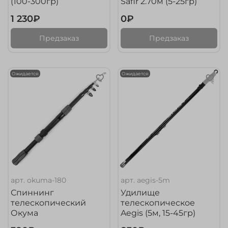
(100-300гр)
Safir 2.70м (5-25гр)
1 230₽
0₽
Предзаказ
Предзаказ
Ожидается
Ожидается
арт.
okuma-180
арт.
aegis-5m
Спиннинг
Удилище
телескопический
телескопическое
Окума
Aegis (5м, 15-45гр)