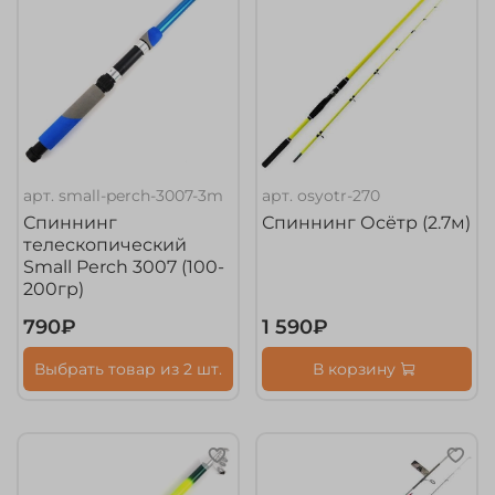
арт.
small-perch-3007-3m
арт.
osyotr-270
Спиннинг
Спиннинг Осётр (2.7м)
телескопический
Small Perch 3007 (100-
200гр)
790₽
1 590₽
Выбрать товар из 2 шт.
В корзину