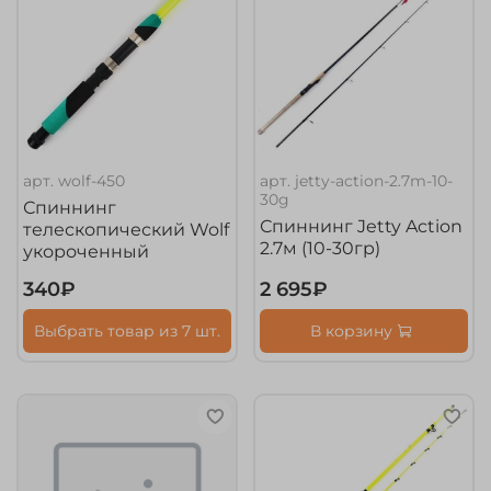
арт.
wolf-450
арт.
jetty-action-2.7m-10-
30g
Спиннинг
Спиннинг Jetty Action
телескопический Wolf
2.7м (10-30гр)
укороченный
340₽
2 695₽
Выбрать товар из 7 шт.
В корзину