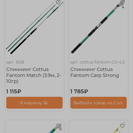
арт.
1618
арт.
cottus-fantom-CS-4.2
Спиннинг Cottus
Спиннинг Cottus
Fantom Match (3.9м, 2-
Fantom Carp Strong
10гр)
1 115₽
1 785₽
В корзину
Выбрать товар из 2 шт.