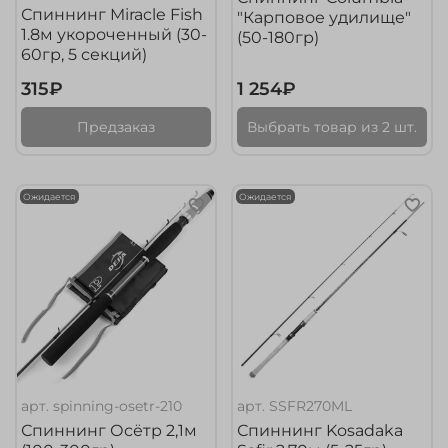
Спиннинг Miracle Fish
"Карповое удилище"
1.8м укороченный (30-
(50-180гр)
60гр, 5 секций)
315₽
1 254₽
Предзаказ
Выбрать товар из 2 шт.
Ожидается
Ожидается
арт.
spinning-osetr-210
арт.
SSFR270ML
Спиннинг Осётр 2,1м
Спиннинг Kosadaka