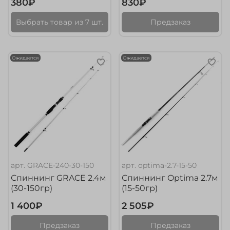
380₽
830₽
Выбрать товар из 7 шт.
Предзаказ
Ожидается
Ожидается
арт.
GRACE-240-30-150
арт.
optima-2.7-15-50
Спиннинг GRACE 2.4м
Спиннинг Optima 2.7м
(30-150гр)
(15-50гр)
1 400₽
2 505₽
Предзаказ
Предзаказ