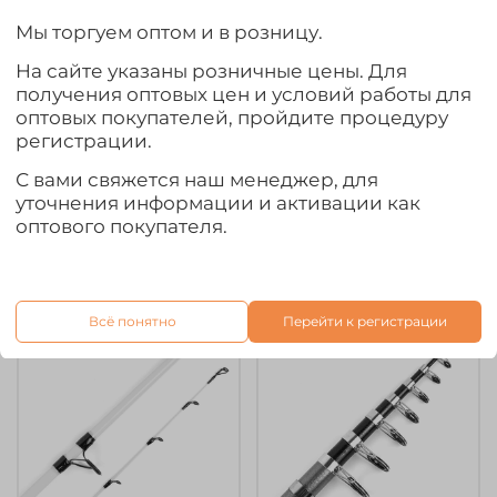
Мы торгуем оптом и в розницу.
На сайте указаны розничные цены. Для
арт.
spinning-krokodil-
арт.
S-762 MH
получения оптовых цен и условий работы для
dejia-vint-chern-210
Спиннинг Osprey Fish
оптовых покупателей, пройдите процедуру
Спиннинг "Крокодил"
Hawk C-762 MH (2.3м,
регистрации.
Dejia (винтовое
7-30гр)
соединение), Черный
С вами свяжется наш менеджер, для
уточнения информации и активации как
790₽
1 830₽
оптового покупателя.
Выбрать товар из 3 шт.
Предзаказ
Всё понятно
Перейти к регистрации
Ожидается
Ожидается