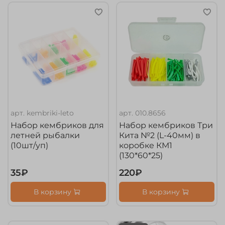
арт.
kembriki-leto
арт.
010.8656
Набор кембриков для
Набор кембриков Три
летней рыбалки
Кита №2 (L-40мм) в
(10шт/уп)
коробке КМ1
(130*60*25)
35₽
220₽
В корзину
В корзину