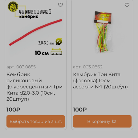
арт.
003.0855
арт.
003.0862
Кембрик
Кембрик Три Кита
силиконовый
(фасовка) 10см,
флуоресцентный Три
ассорти №1 (20шт/уп)
Кита d2.0-3.0 (10см,
20шт/уп)
100₽
100₽
Выбрать товар из 3 шт.
В корзину