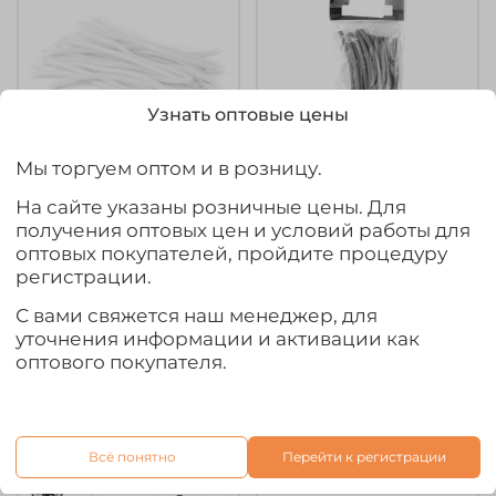
Узнать оптовые цены
Мы торгуем оптом и в розницу.
арт.
003.0858
Кембрик
На сайте указаны розничные цены. Для
Кембрик
светонакопительный
получения оптовых цен и условий работы для
силиконовый
Три Кита d 2.0-3.0
оптовых покупателей, пройдите процедуру
флуоресцентный Три
(20шт/уп, 10см)
регистрации.
Кита d2.0-4.0 (10см,
20шт/уп)
С вами свяжется наш менеджер, для
уточнения информации и активации как
63₽
90₽
оптового покупателя.
Предзаказ
Выбрать товар из 3 шт.
Всё понятно
Перейти к регистрации
Ожидается
Ожидается