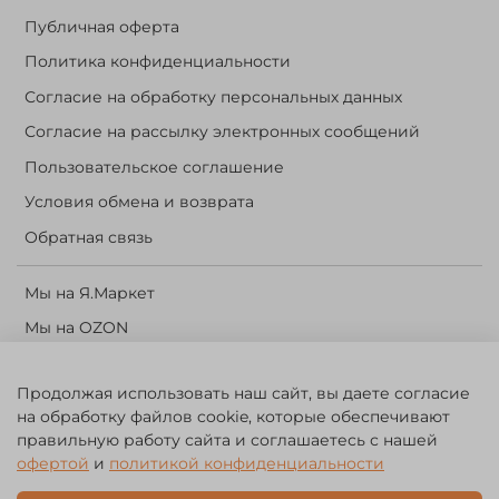
Публичная оферта
Политика конфиденциальности
Согласие на обработку персональных данных
Согласие на рассылку электронных сообщений
Пользовательское соглашение
Условия обмена и возврата
Обратная связь
Мы на Я.Маркет
Мы на OZON
Личный кабинет
Продолжая использовать наш сайт, вы даете согласие
Корзина
на обработку файлов cookie, которые обеспечивают
правильную работу сайта и соглашаетесь с нашей
©️ 2014 - 2024 Forest River. Рыболовный интернет-магазин.
офертой
и
политикой конфиденциальности
Товары для рыбалки, охоты и активного отдыха. Св. о рег. тов.