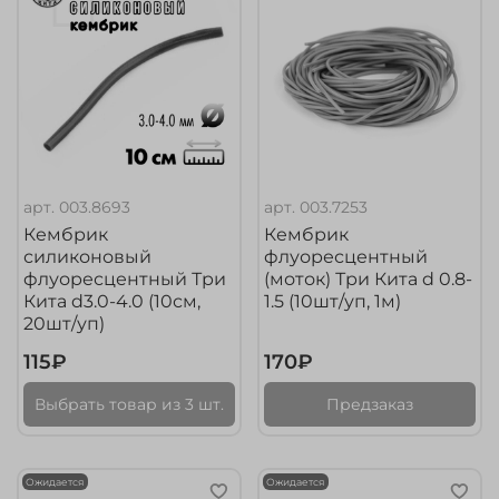
арт.
003.8693
арт.
003.7253
Кембрик
Кембрик
силиконовый
флуоресцентный
флуоресцентный Три
(моток) Три Кита d 0.8-
Кита d3.0-4.0 (10см,
1.5 (10шт/уп, 1м)
20шт/уп)
115₽
170₽
Выбрать товар из 3 шт.
Предзаказ
Ожидается
Ожидается