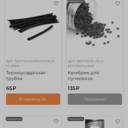
Ожидается
арт.
termousadochnaya-
арт.
kembrik-dlya-
trubka
puchkovyaza
Термоусадочная
Кембрик для
трубка
пучковяза
65₽
135₽
В корзину
Предзаказ
Ожидается
Ожидается