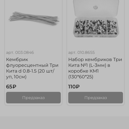
арт.
003.0846
арт.
010.8655
Кембрик
Набор кембриков Три
флуоресцентный Три
Кита №1 (L-3мм) в
Кита d 0.8-1.5 (20 шт/
коробке КМ1
уп, 10см)
(130*60*25)
65₽
110₽
Предзаказ
Предзаказ