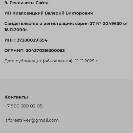
9. Реквизиты Сайта
ИП Краповицкий Валерий Викторович
С
видетельство о регистрации: серия 37 № 0049630 от
16.11.2000г.
И
НН: 372800291394
О
ГРНИП: 304370216300053
Дата публикации(обновления): 01.01.2025 г.
Контакты
+7 960 500 02 08
it.forestriver@gmail.com