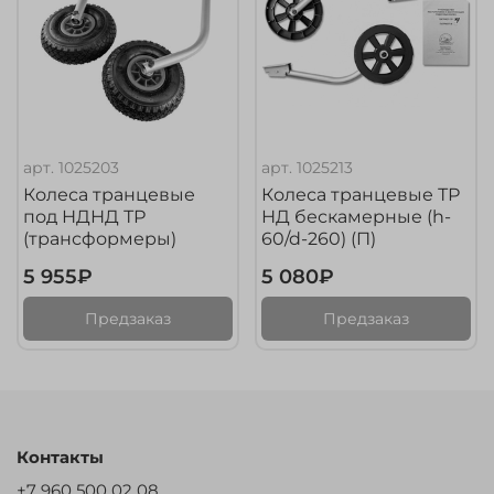
арт.
1025203
арт.
1025213
Колеса транцевые
Колеса транцевые ТР
под НДНД ТР
НД бескамерные (h-
(трансформеры)
60/d-260) (П)
5 955₽
5 080₽
Предзаказ
Предзаказ
Контакты
+7 960 500 02 08