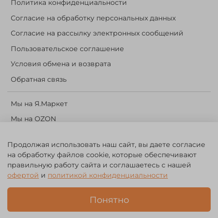
Политика конфиденциальности
Согласие на обработку персональных данных
Согласие на рассылку электронных сообщений
Пользовательское соглашение
Условия обмена и возврата
Обратная связь
Мы на Я.Маркет
Мы на OZON
Личный кабинет
Продолжая использовать наш сайт, вы даете согласие
Корзина
на обработку файлов cookie, которые обеспечивают
правильную работу сайта и соглашаетесь с нашей
офертой
и
политикой конфиденциальности
©️ 2014 - 2024 Forest River. Рыболовный интернет-магазин.
Товары для рыбалки, охоты и активного отдыха. Св. о рег. тов.
зн. № 756494
Понятно
ЗА
ЧЕСТНЫЙ БИЗНЕС