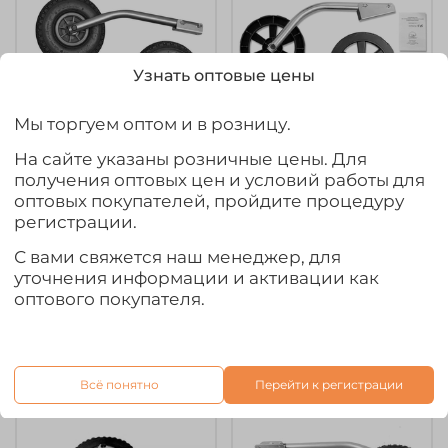
Узнать оптовые цены
Мы торгуем оптом и в розницу.
На сайте указаны розничные цены. Для
арт.
1025108
арт.
1025114
получения оптовых цен и условий работы для
Колеса транцевые М
Колеса транцевые НД
оптовых покупателей, пройдите процедуру
удлиненные
Модульные
регистрации.
(Нержавейка) (h-50/d-
бескамерные (h-60/d-
С вами свяжется наш менеджер, для
260) (П)
260) (П)
уточнения информации и активации как
6 909₽
5 305₽
оптового покупателя.
Предзаказ
Предзаказ
Всё понятно
Перейти к регистрации
Ожидается
Ожидается