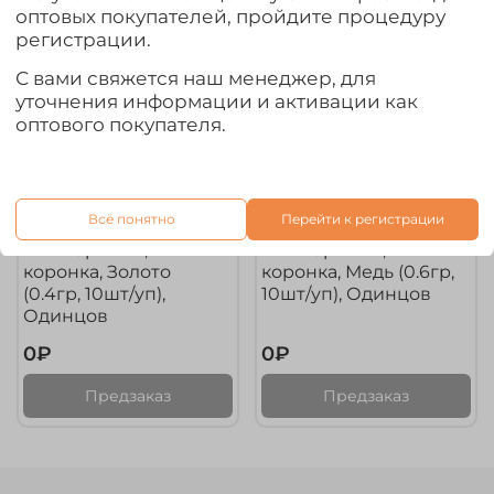
оптовых покупателей, пройдите процедуру
регистрации.
С вами свяжется наш менеджер, для
уточнения информации и активации как
оптового покупателя.
арт.
40971
арт.
40969
Всё понятно
Перейти к регистрации
Мормышка "Капелька"
Мормышка "Капелька"
с кембриком, 1
с кембриком, 1
коронка, Золото
коронка, Медь (0.6гр,
(0.4гр, 10шт/уп),
10шт/уп), Одинцов
Одинцов
0₽
0₽
Предзаказ
Предзаказ