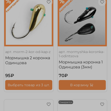
арт.
morm-2-kor-od-kap-z
арт.
mormyshka-koronka-
1-odintsova
Мормышка 2 коронка
Мормышка коронка 1
Одинцова
Одинцова (3мм)
95₽
70₽
Выбрать товар из 3 шт.
В корзину
Ожидается