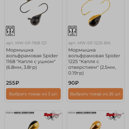
арт.
MW-SP-1168-121
арт.
MW-SP-1225-BN
Мормышка
Мормышка
вольфрамовая Spider
вольфрамовая Spider
1168 "Капля с ушком"
1225 "Капля с
(6.8мм, 3.8гр)
отверстием" (2.5мм,
0.19гр)
255₽
90₽
Выбрать товар из 3 шт.
Выбрать товар из 26 шт.