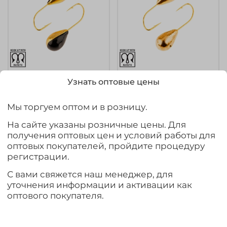
арт.
MW-SP-1230-51
арт.
MW-SP-1235-75
Узнать оптовые цены
Мормышка
Мормышка
вольфрамовая Spider
вольфрамовая Spider
Мы торгуем оптом и в розницу.
1230 "Капля с
1235 "Капля с
отверстием" (3мм,
отверстием" (3.5мм,
На сайте указаны розничные цены. Для
0.37гр)
0.54гр)
получения оптовых цен и условий работы для
оптовых покупателей, пройдите процедуру
120₽
130₽
регистрации.
Выбрать товар из 27 шт.
Выбрать товар из 26 шт.
С вами свяжется наш менеджер, для
уточнения информации и активации как
оптового покупателя.