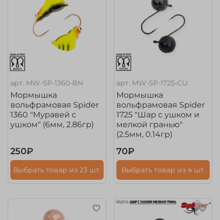
арт.
MW-SP-1360-BN
арт.
MW-SP-1725-CU
Мормышка
Мормышка
вольфрамовая Spider
вольфрамовая Spider
1360 "Муравей с
1725 "Шар с ушком и
ушком" (6мм, 2.86гр)
мелкой гранью"
(2.5мм, 0.14гр)
250₽
70₽
Выбрать товар из 23 шт.
Выбрать товар из 4 шт.