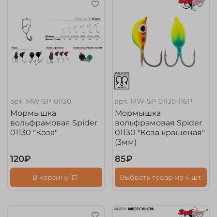
арт.
MW-SP-01130
арт.
MW-SP-01130-116P
Мормышка
Мормышка
вольфрамовая Spider
вольфрамовая Spider
01130 "Коза"
01130 "Коза крашеная"
(3мм)
120₽
85₽
В корзину
Выбрать товар из 4 шт.