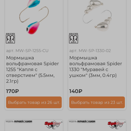
арт.
MW-SP-1255-CU
арт.
MW-SP-1330-02
Мормышка
Мормышка
вольфрамовая Spider
вольфрамовая Spider
1255 "Капля с
1330 "Муравей с
отверстием" (5.5мм,
ушком" (3мм, 0.4гр)
2.1гр)
170₽
140₽
Выбрать товар из 26 шт.
Выбрать товар из 23 шт.