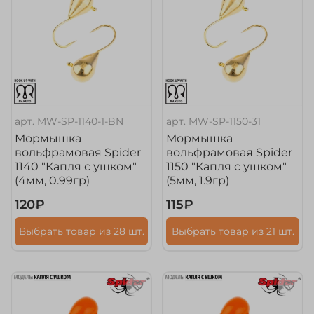
арт.
MW-SP-1140-1-BN
арт.
MW-SP-1150-31
Мормышка
Мормышка
вольфрамовая Spider
вольфрамовая Spider
1140 "Капля с ушком"
1150 "Капля с ушком"
(4мм, 0.99гр)
(5мм, 1.9гр)
120₽
115₽
Выбрать товар из 28 шт.
Выбрать товар из 21 шт.