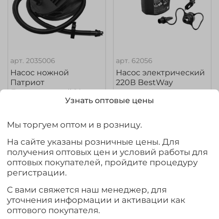
арт.
2035006
арт.
62056
Насос ножной
Насос электрический
Патриот
220В BestWay
Двухкамерный 10л
Узнать оптовые цены
2 180₽
900₽
Мы торгуем оптом и в розницу.
Предзаказ
Предзаказ
На сайте указаны розничные цены. Для
получения оптовых цен и условий работы для
оптовых покупателей, пройдите процедуру
Ожидается
Ожидается
регистрации.
С вами свяжется наш менеджер, для
уточнения информации и активации как
оптового покупателя.