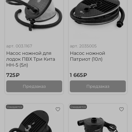
арт.
003.1167
арт.
2035005
Насос ножной для
Насос ножной
лодок ПВХ Три Кита
Патриот (10л)
НН-5 (5л)
725₽
1 665₽
Предзаказ
Предзаказ
Ожидается
Ожидается