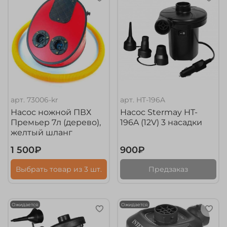
арт.
73006-kr
арт.
HT-196A
Насос ножной ПВХ
Насос Stermay HT-
Премьер 7л (дерево),
196A (12V) 3 насадки
желтый шланг
1 500₽
900₽
Выбрать товар из 3 шт.
Предзаказ
Ожидается
Ожидается