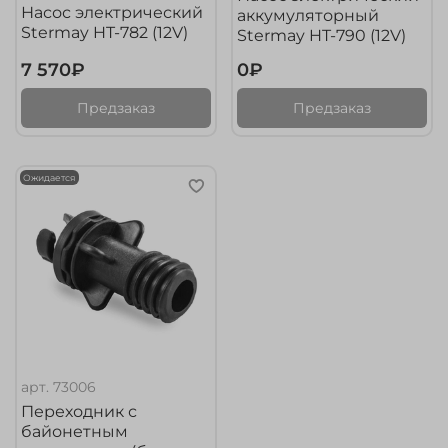
Насос электрический
аккумуляторный
Stermay HT-782 (12V)
Stermay HT-790 (12V)
7 570₽
0₽
Предзаказ
Предзаказ
Ожидается
арт.
73006
Переходник с
байонетным