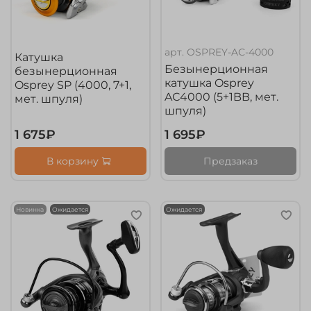
арт.
OSPREY-AС-4000
Катушка
Безынерционная
безынерционная
катушка Osprey
Osprey SP (4000, 7+1,
AС4000 (5+1BB, мет.
мет. шпуля)
шпуля)
1 675₽
1 695₽
В корзину
Предзаказ
Новинка
Ожидается
Ожидается