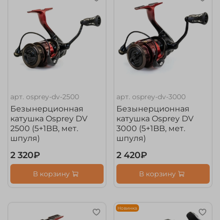
арт.
osprey-dv-2500
арт.
osprey-dv-3000
Безынерционная
Безынерционная
катушка Osprey DV
катушка Osprey DV
2500 (5+1BB, мет.
3000 (5+1BB, мет.
шпуля)
шпуля)
2 320₽
2 420₽
В корзину
В корзину
Новинка