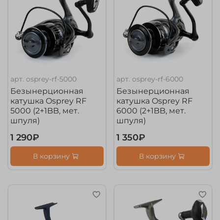
арт.
osprey-rf-5000
арт.
osprey-rf-6000
Безынерционная
Безынерционная
катушка Osprey RF
катушка Osprey RF
5000 (2+1BB, мет.
6000 (2+1BB, мет.
шпуля)
шпуля)
1 290₽
1 350₽
В корзину
В корзину