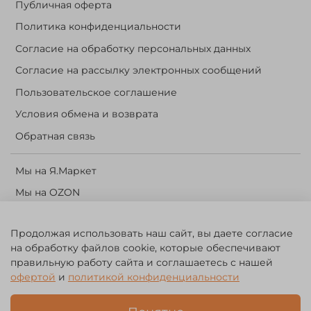
Публичная оферта
Политика конфиденциальности
Согласие на обработку персональных данных
Согласие на рассылку электронных сообщений
Пользовательское соглашение
Условия обмена и возврата
Обратная связь
Мы на Я.Маркет
Мы на OZON
Личный кабинет
Продолжая использовать наш сайт, вы даете согласие
Корзина
на обработку файлов cookie, которые обеспечивают
правильную работу сайта и соглашаетесь с нашей
©️ 2014 - 2024 Forest River. Рыболовный интернет-магазин.
офертой
и
политикой конфиденциальности
Товары для рыбалки, охоты и активного отдыха. Св. о рег. тов.
зн. № 756494