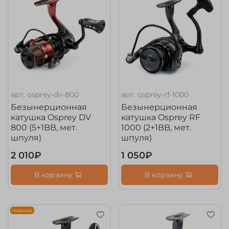
арт.
osprey-dv-800
арт.
osprey-rf-1000
Безынерционная
Безынерционная
катушка Osprey DV
катушка Osprey RF
800 (5+1BB, мет.
1000 (2+1BB, мет.
шпуля)
шпуля)
2 010₽
1 050₽
В корзину
В корзину
Новинка