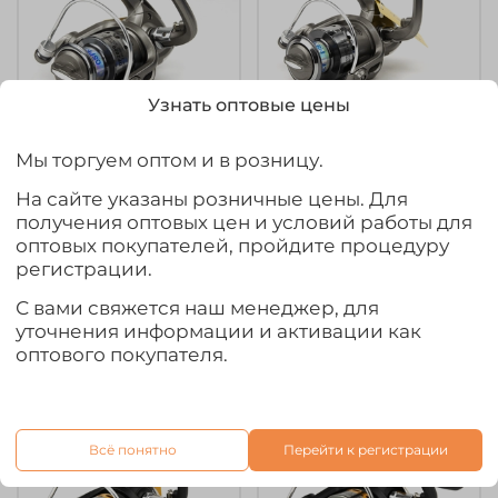
Узнать оптовые цены
Мы торгуем оптом и в розницу.
Катушка
Катушка
безынерционная
безынерционная
На сайте указаны розничные цены. Для
Osprey DF (2000, 6BB,
Osprey DF (4000, 6BB,
получения оптовых цен и условий работы для
мет. шпуля)
мет. шпуля)
оптовых покупателей, пройдите процедуру
1 070₽
1 250₽
регистрации.
С вами свяжется наш менеджер, для
В корзину
В корзину
уточнения информации и активации как
оптового покупателя.
Всё понятно
Перейти к регистрации