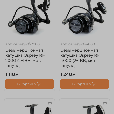
арт.
osprey-rf-2000
арт.
osprey-rf-4000
Безынерционная
Безынерционная
катушка Osprey RF
катушка Osprey RF
2000 (2+1BB, мет.
4000 (2+1BB, мет.
шпуля)
шпуля)
1 110₽
1 240₽
В корзину
В корзину