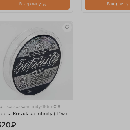
В корзину
В корзину
рт.
kosadaka-infinity-110m-018
еска Kosadaka Infinity (110м)
320₽