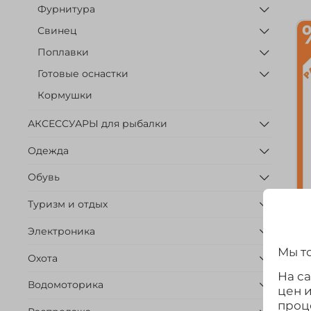
Фурнитура
Свинец
Поплавки
Готовые оснастки
Кормушки
АКСЕССУАРЫ для рыбалки
Одежда
Обувь
Туризм и отдых
Л
Электроника
M
Мы то
Охота
На с
Водомоторика
цен 
проц