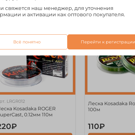
ми свяжется наш менеджер, для уточнения
рмации и активации как оптового покупателя.
Всё понятно
Перейти к регистраци
рт.
LRGR012
Леска Kosadaka Ro
еска Kosadaka ROGER
100м
uperCast, 0.12мм 110м
220₽
110₽