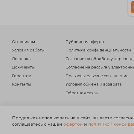
Оптовикам
Публичная оферта
Условия работы
Политика конфиденциальности
Доставка
Согласие на обработку персона
Документы
Согласие на рассылку электрон
Гарантии
Пользовательское соглашение
Контакты
Условия обмена и возврата
Обратная связь
©️ 2014 - 2024 Forest River. Рыболовный интернет-магазин. Т
Продолжая использовать наш сайт, вы даете согласие
ЗА
соглашаетесь с нашей
офертой
и
политикой конфиде
ЧЕСТНЫЙ
БИЗНЕС