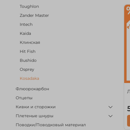
Toughlon
Zander Master
Intech
Kaida
Клинская
Hit Fish
Bushido
Osprey
Kosadaka
Флюорокарбон
Л
Отцепы
Кивки и сторожки
Плетеные шнуры
Поводки/Поводковый материал