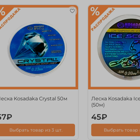
еска Kosadaka Crystal 50м
Леска Kosadaka Ic
(50м)
57₽
45₽
Выбрать товар из 3 шт.
Выбрать товар и