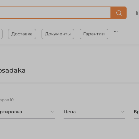
Доставка
Документы
Гарантии
osadaka
варов
10
ортировка
Цена
Б