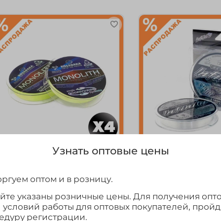
Узнать оптовые цены
арт.
LINFW12T
еска плетеная Kosadaka
Леска Kosadaka "In
onolith 110м
ргуем оптом и в розницу.
600₽
160₽
айте указаны розничные цены. Для получения опт
и условий работы для оптовых покупателей, прой
Выбрать товар из 5 шт.
Выбрать товар и
едуру регистрации.