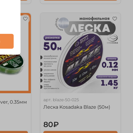
и
арт.
blaze-50-025
ver, 0.35мм
Леска Kosadaka Blaze (50м)
80₽