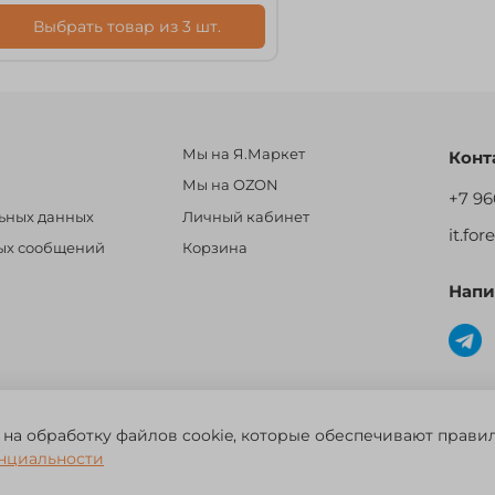
Выбрать товар из 3 шт.
Мы на Я.Маркет
Конт
Мы на OZON
+7 96
льных данных
Личный кабинет
it.fo
ных сообщений
Корзина
Напи
овары для рыбалки, охоты и активного отдыха. Св. о рег. тов. зн. №
 на обработку файлов cookie, которые обеспечивают прави
нциальности