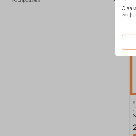
Распродажа
С ва
инфо
а
Л
S