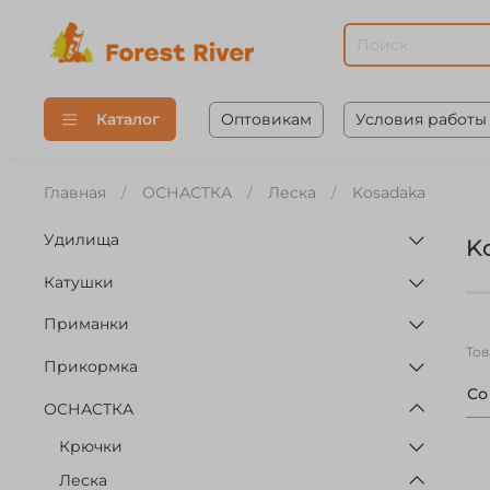
Оптовикам
Условия работы
Каталог
Главная
ОСНАСТКА
Леска
Kosadaka
Удилища
K
Катушки
Приманки
То
Прикормка
С
ОСНАСТКА
Крючки
Леска