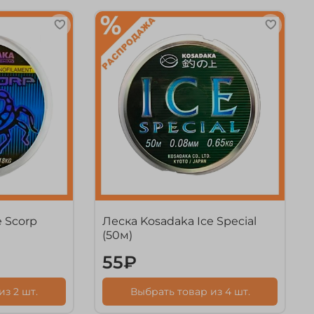
e Scorp
Леска Kosadaka Ice Special
(50м)
55₽
з 2 шт.
Выбрать товар из 4 шт.