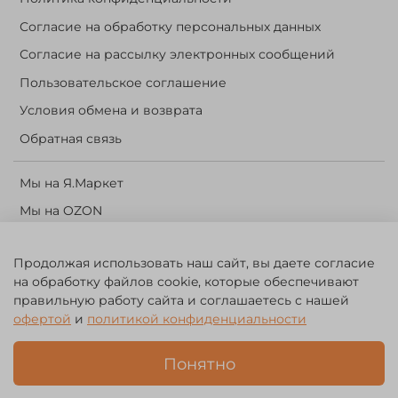
Согласие на обработку персональных данных
Согласие на рассылку электронных сообщений
Пользовательское соглашение
Условия обмена и возврата
Обратная связь
Мы на Я.Маркет
Мы на OZON
Личный кабинет
Продолжая использовать наш сайт, вы даете согласие
Корзина
на обработку файлов cookie, которые обеспечивают
правильную работу сайта и соглашаетесь с нашей
©️ 2014 - 2024 Forest River. Рыболовный интернет-магазин.
офертой
и
политикой конфиденциальности
Товары для рыбалки, охоты и активного отдыха. Св. о рег. тов.
зн. № 756494
Понятно
ЗА
ЧЕСТНЫЙ
БИЗНЕС