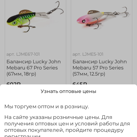
арт.
LJME67-101
арт.
LJME5-101
Балансир Lucky John
Балансир Lucky John
Mebaru 67 Pro Series
Mebaru 57 Pro Series
(67мм, 18гр)
(57мм, 12.5гр)
602₽
645₽
Узнать оптовые цены
Выбрать товар из 18 шт.
Выбрать товар из 17 шт.
Мы торгуем оптом и в розницу.
На сайте указаны розничные цены. Для
получения оптовых цен и условий работы для
оптовых покупателей, пройдите процедуру
регистрации.