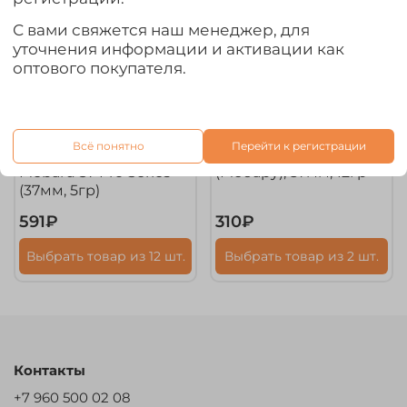
С вами свяжется наш менеджер, для
уточнения информации и активации как
оптового покупателя.
арт.
LJME37-213
арт.
NO-08-57-12-S-377
Всё понятно
Перейти к регистрации
Балансир Lucky John
Балансир BAT Vertical
Mebaru 37 Pro Series
(Мебару), 57мм, 12гр
(37мм, 5гр)
591₽
310₽
Выбрать товар из 12 шт.
Выбрать товар из 2 шт.
Контакты
+7 960 500 02 08