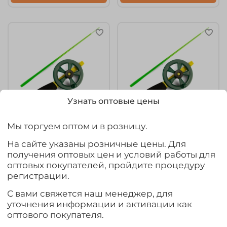
Узнать оптовые цены
Мы торгуем оптом и в розницу.
арт.
WM-skeleton55-
арт.
WM-skeleton70-
neopren-zel-oranj
neopren-zel-zhelt
На сайте указаны розничные цены. Для
получения оптовых цен и условий работы для
Зимняя удочка
Зимняя удочка
оптовых покупателей, пройдите процедуру
WestMan "Скелетон",
WestMan "Скелетон",
неопреновая ручка
неопреновая ручка
регистрации.
55мм (5шт/уп)
70мм (5шт/уп)
С вами свяжется наш менеджер, для
105₽
105₽
уточнения информации и активации как
оптового покупателя.
Выбрать товар из 3 шт.
Выбрать товар из 2 шт.