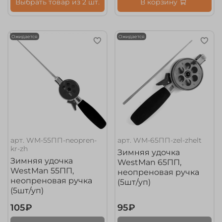
Выбрать товар из 2 шт.
В корзину
Ожидается
Ожидается
арт.
WM-55ПП-neopren-
арт.
WM-65ПП-zel-zhelt
kr-zh
Зимняя удочка
Зимняя удочка
WestMan 65ПП,
WestMan 55ПП,
неопреновая ручка
неопреновая ручка
(5шт/уп)
(5шт/уп)
105₽
95₽