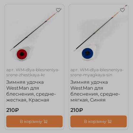
арт.
WM-dlya-blesneniya-
арт.
WM-dlya-blesneniya-
srene-zhestkaya-kr
srene-myagkaya-sin
Зимняя удочка
Зимняя удочка
WestMan для
WestMan для
блеснения, средне-
блеснения, средне-
жесткая, Красная
мягкая, Синяя
210₽
210₽
В корзину
В корзину