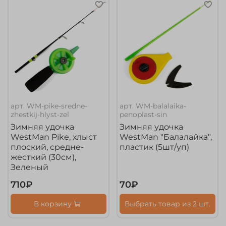
арт.
WM-pike-sredne-
арт.
WM-balalaika-
zhestkij-hlyst-zel
penoplast-sin
Зимняя удочка
Зимняя удочка
WestMan Pike, хлыст
WestMan "Балалайка",
плоский, средне-
пластик (5шт/уп)
жесткий (30см),
Зеленый
710₽
70₽
В корзину
Выбрать товар из 2 шт.