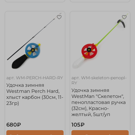
арт.
WM-PERCH-HARD-RY
арт.
WM-skeleton-penopl-
RY
Удочка зимняя
Удочка зимняя
Westman Perch Hard,
WestMan "Скелетон",
хлыст карбон (30см, 11-
пенопластовая ручка
23гр)
(32см), Красно-
желтый, 5шт/уп
680₽
105₽