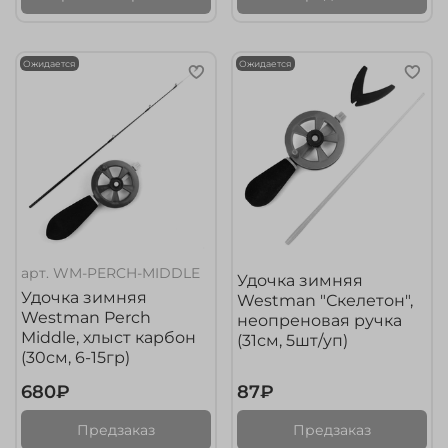
Ожидается
Ожидается
арт.
WM-PERCH-MIDDLE
Удочка зимняя
Удочка зимняя
Westman "Скелетон",
Westman Perch
неопреновая ручка
Middle, хлыст карбон
(31см, 5шт/уп)
(30см, 6-15гр)
680₽
87₽
Предзаказ
Предзаказ