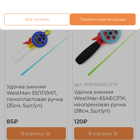
Всё понятно
Перейти к регистрации
арт.
WM-65АБС/ПК
Удочка зимняя
Удочка зимняя
WestMan 55ПП/МЛ,
WestMan 65АБС/ПК,
пенопластовая ручка
неопреновая ручка
(35см, 5шт/уп)
(38см, 5шт/уп)
85₽
120₽
В корзину
В корзину