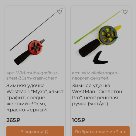
арт.
WM-muha-grafit-sr-
арт.
WM-skeletonpro-
zhest-30sm-krasn-chern
neopren-zel-zhelt
Зимняя удочка
Зимняя удочка
WestMan "Муха", хлыст
WestMan "Скелетон
графит, средне-
Pro", неопреновая
жесткий (30см),
ручка (5шт/уп)
Красно-черный
265₽
105₽
В корзину
Выбрать товар из 2 шт.