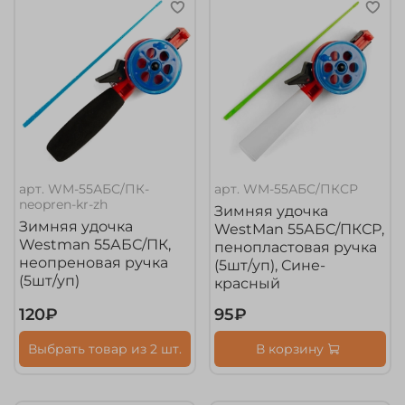
арт.
WM-55АБС/ПК-
арт.
WM-55АБС/ПКСР
neopren-kr-zh
Зимняя удочка
Зимняя удочка
WestMan 55АБС/ПКСР,
Westman 55АБС/ПК,
пенопластовая ручка
неопреновая ручка
(5шт/уп), Сине-
(5шт/уп)
красный
120₽
95₽
Выбрать товар из 2 шт.
В корзину