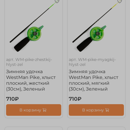
арт.
WM-pike-zhestkij-
арт.
WM-pike-myagkij-
hlyst-zel
hlyst-zel
Зимняя удочка
Зимняя удочка
WestMan Pike, хлыст
WestMan Pike, хлыст
плоский, жесткий
плоский, мягкий
(30см), Зеленый
(30см), Зеленый
710₽
710₽
В корзину
В корзину