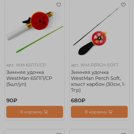
арт.
WM-65ПП/СР
арт.
WM-PERCH-SOFT
Зимняя удочка
Зимняя удочка
WestMan 65ПП/СР
WestMan Perch Soft,
(5шт/уп)
хлыст карбон (30см, 1-
7гр)
90₽
680₽
В корзину
В корзину