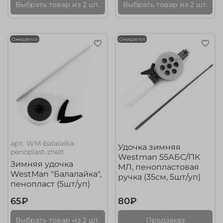
Выбрать товар из 2 шт.
Выбрать товар из 2 шт.
Ожидается
Ожидается
арт.
WM-balalaika-
Удочка зимняя
penoplast-zhelt
Westman 55АБС/ПК
Зимняя удочка
МЛ, пенопластовая
WestMan "Балалайка",
ручка (35см, 5шт/уп)
пенопласт (5шт/уп)
65₽
80₽
Выбрать товар из 2 шт.
Предзаказ