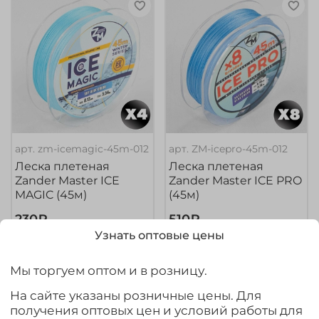
арт.
zm-icemagic-45m-012
арт.
ZM-icepro-45m-012
Леска плетеная
Леска плетеная
Zander Master ICE
Zander Master ICE PRO
MAGIC (45м)
(45м)
230₽
510₽
Узнать оптовые цены
Выбрать товар из 6 шт.
Выбрать товар из 6 шт.
Мы торгуем оптом и в розницу.
На сайте указаны розничные цены. Для
получения оптовых цен и условий работы для