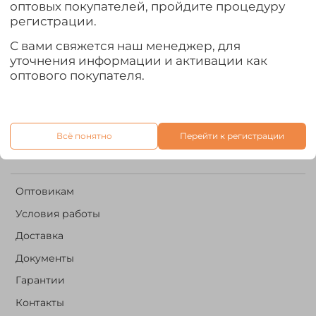
оптовых покупателей, пройдите процедуру
Контакты
регистрации.
+7 960 500 02 08
С вами свяжется наш менеджер, для
уточнения информации и активации как
it.forestriver@gmail.com
оптового покупателя.
Написать нам:
Всё понятно
Перейти к регистрации
Оптовикам
Условия работы
Доставка
Документы
Гарантии
Контакты