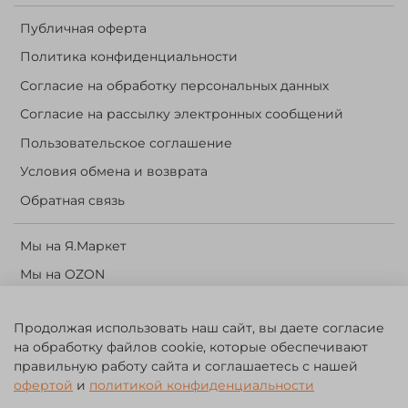
Публичная оферта
Политика конфиденциальности
Согласие на обработку персональных данных
Согласие на рассылку электронных сообщений
Пользовательское соглашение
Условия обмена и возврата
Обратная связь
Мы на Я.Маркет
Мы на OZON
Личный кабинет
Продолжая использовать наш сайт, вы даете согласие
Корзина
на обработку файлов cookie, которые обеспечивают
правильную работу сайта и соглашаетесь с нашей
©️ 2014 - 2024 Forest River. Рыболовный интернет-магазин.
офертой
и
политикой конфиденциальности
Товары для рыбалки, охоты и активного отдыха. Св. о рег. тов.