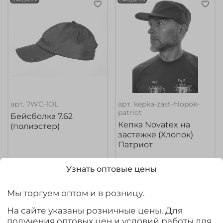
арт.
7WC-1OL
арт.
kepka-zast-hlopok-
patriot
Бейсболка 7.62
Кепка Novatex на
(полиэстер)
застежке (Хлопок)
Патриот
1 000₽
895₽
Узнать оптовые цены
Выбрать товар из 2 шт.
Предзаказ
Мы торгуем оптом и в розницу.
На сайте указаны розничные цены. Для
получения оптовых цен и условий работы для