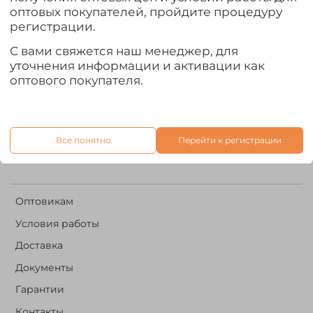
оптовых покупателей, пройдите процедуру
регистрации.
Контакты
+7 960 500 02 08
С вами свяжется наш менеджер, для
уточнения информации и активации как
оптового покупателя.
it.forestriver@gmail.com
Написать нам:
Всё понятно
Перейти к регистрации
Оптовикам
Условия работы
Доставка
Документы
Гарантии
Контакты