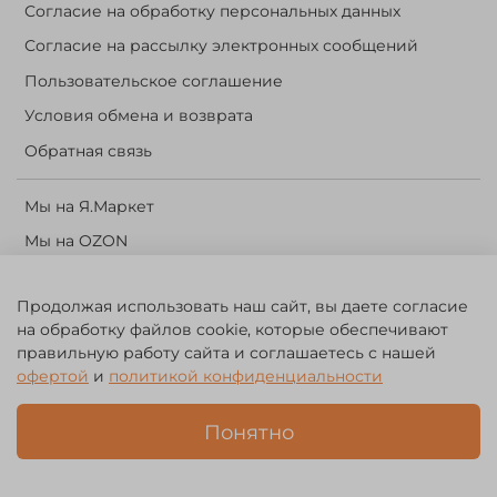
Согласие на обработку персональных данных
Согласие на рассылку электронных сообщений
Пользовательское соглашение
Условия обмена и возврата
Обратная связь
Мы на Я.Маркет
Мы на OZON
Личный кабинет
Продолжая использовать наш сайт, вы даете согласие
Корзина
на обработку файлов cookie, которые обеспечивают
правильную работу сайта и соглашаетесь с нашей
©️ 2014 - 2024 Forest River. Рыболовный интернет-магазин.
офертой
и
политикой конфиденциальности
Товары для рыбалки, охоты и активного отдыха. Св. о рег. тов.
зн. № 756494
Понятно
ЗА
ЧЕСТНЫЙ
БИЗНЕС