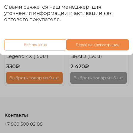
С вами свяжется наш менеджер, для
уточнения информации и активации как
оптового покупателя.
арт.
X492-0.10
арт.
X12PE-12
Всё понятно
Перейти к регистрации
Плетенка Kaida
Плетенка KAIDA X12
Legend 4X (150м)
BRAID (150м)
330₽
2 420₽
Выбрать товар из 9 шт.
Выбрать товар из 6 шт.
Контакты
+7 960 500 02 08