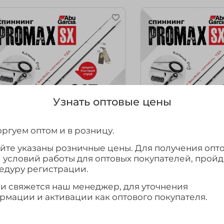
Узнать оптовые цены
ргуем оптом и в розницу.
айте указаны розничные цены. Для получения опт
рт.
ROD-PSXS702ML
арт.
ROD-PSXS702M
и условий работы для оптовых покупателей, прой
пиннинг Abu Garcia
Спиннинг Abu Gar
едуру регистрации.
ROMAX SX (2.13м, 5-18гр)
PROMAX SX (2.13м, 
ми свяжется наш менеджер, для уточнения
4 395₽
4 430₽
рмации и активации как оптового покупателя.
В корзину
В корзину