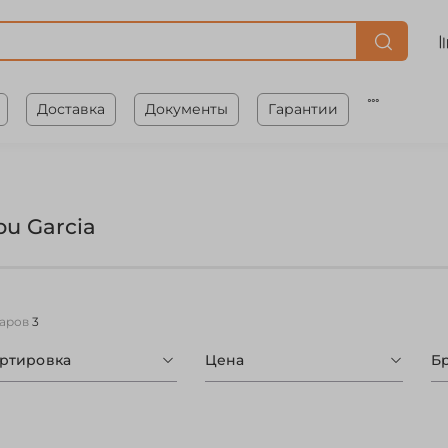
Доставка
Документы
Гарантии
bu Garcia
варов
3
ортировка
Цена
Б