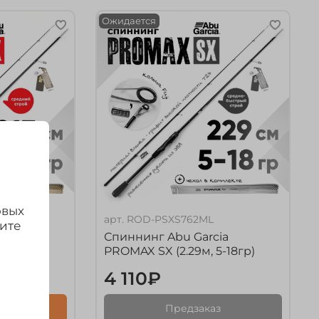
Ожидается
овых
арт.
ROD-PSXS762ML
дите
cia
Спиннинг Abu Garcia
7-21гр)
PROMAX SX (2.29м, 5-18гр)
4 110₽
Предзаказ