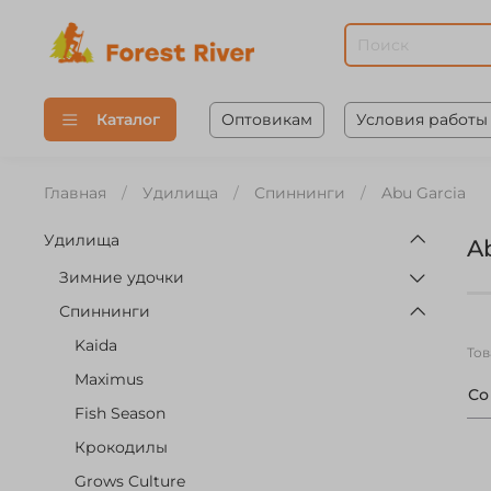
Оптовикам
Условия работы
Каталог
Главная
Удилища
Спиннинги
Abu Garcia
Удилища
A
Зимние удочки
Спиннинги
Kaida
То
Maximus
С
Fish Season
Крокодилы
Grows Culture