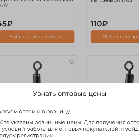
Fish Season 1703
707
45₽
110₽
Выбрать товар из 6 шт.
Выбрать товар и
Узнать оптовые цены
ргуем оптом и в розницу.
айте указаны розничные цены. Для получения опт
и условий работы для оптовых покупателей, прой
едуру регистрации.