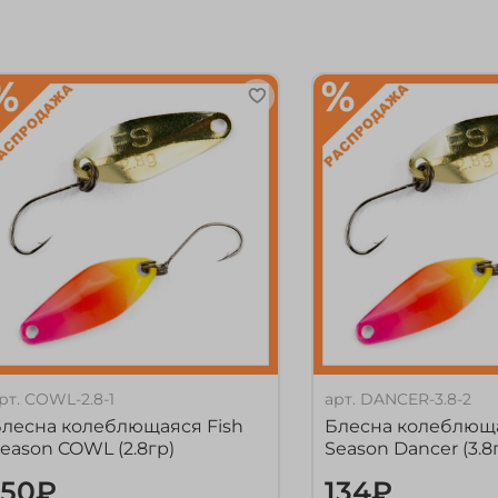
рт.
COWL-2.8-1
арт.
DANCER-3.8-2
лесна колеблющаяся Fish
Блесна колеблюща
eason COWL (2.8гр)
Season Dancer (3.8
150₽
134₽