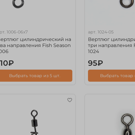
рт.
1006-06x7
арт.
1024-05
Вертлюг цилиндрический на
Вертлюг цилиндр
ва направления Fish Season
три направления F
006
1024
110₽
95₽
Выбрать товар из 5 шт.
Выбрать товар и