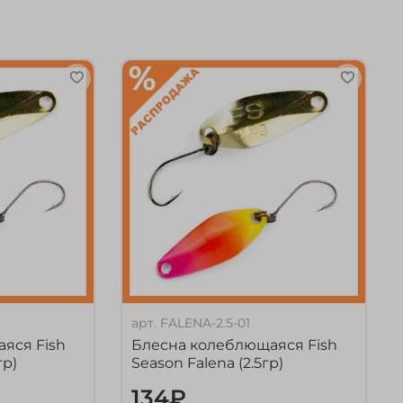
арт.
FALENA-2.5-01
яся Fish
Блесна колеблющаяся Fish
гр)
Season Falena (2.5гр)
134₽