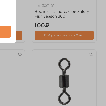
арт.
3001-02
ой Fish
Вертлюг с застежкой Safety
Fish Season 3001
100₽
и
з 11 шт.
Выбрать товар из 8 шт.