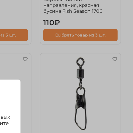
направления, красная
бусина Fish Season 1706
110₽
з 3 шт.
Выбрать товар из 3 шт.
овых
дите