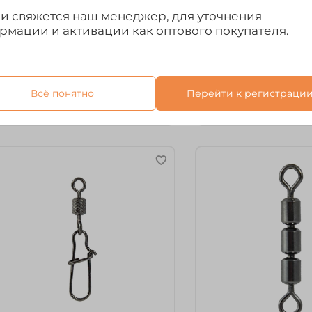
ми свяжется наш менеджер, для уточнения
рт.
3006-04
арт.
3004-04
рмации и активации как оптового покупателя.
ертлюг с застежкой Fish
Вертлюг с застежк
eason Insurance 3006
Season Nice 3004
100₽
110₽
Всё понятно
Перейти к регистраци
Выбрать товар из 7 шт.
Выбрать товар и