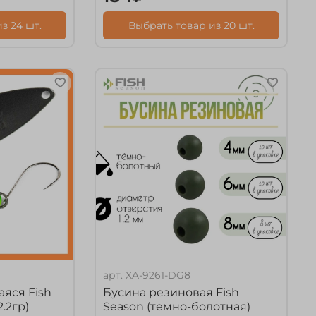
з 24 шт.
Выбрать товар из 20 шт.
арт.
XA-9261-DG8
яся Fish
Бусина резиновая Fish
2.2гр)
Season (темно-болотная)