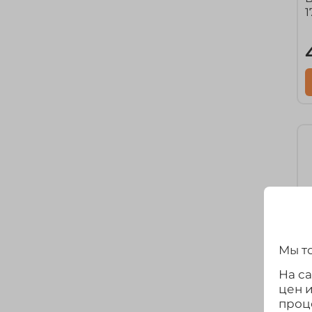
1
Мы то
На с
цен 
проц