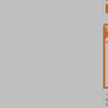
а
Б
S