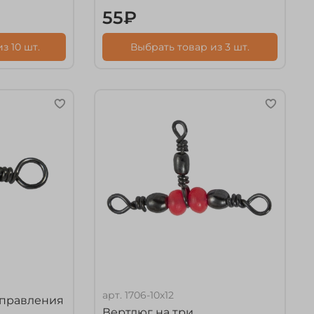
55₽
з 10 шт.
Выбрать товар из 3 шт.
арт.
1706-10х12
аправления
Вертлюг на три