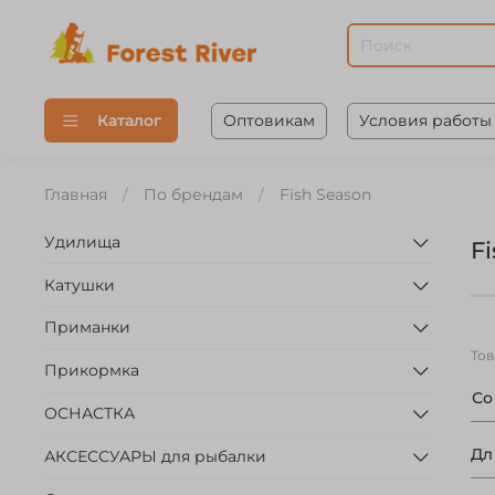
Оптовикам
Условия работы
Каталог
Главная
По брендам
Fish Season
Удилища
F
Катушки
Приманки
То
Прикормка
С
ОСНАСТКА
Дл
АКСЕССУАРЫ для рыбалки