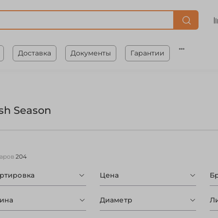
Доставка
Документы
Гарантии
ish Season
варов
204
ортировка
Цена
Б
ина
Диаметр
Л