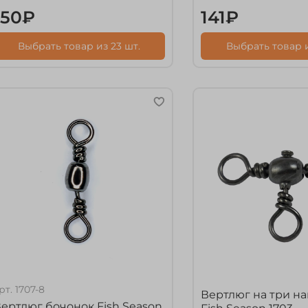
150₽
141₽
Выбрать товар из 23 шт.
Выбрать товар и
рт.
1707-8
Вертлюг на три н
ертлюг бочонок Fish Season