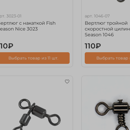
рт.
3023-01
арт.
1046-07
ертлюг с накаткой Fish
Вертлюг тройной
eason Nice 3023
скоростной цилин
Season 1046
110₽
110₽
Выбрать товар из 11 шт.
Выбрать товар 