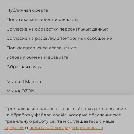
Публичная оферта
Политика конфиденциальности
Согласие на обработку персональных данных
Согласие на рассылку электронных сообщений
Пользовательское соглашение
Условия обмена и возврата
Обратная связь
Мы на Я.Маркет
Мы на OZON
Личный кабинет
Продолжая использовать наш сайт, вы даете согласие
Корзина
на обработку файлов cookie, которые обеспечивают
правильную работу сайта и соглашаетесь с нашей
©️ 2014 - 2024 Forest River. Рыболовный интернет-магазин.
офертой
и
политикой конфиденциальности
Товары для рыбалки, охоты и активного отдыха. Св. о рег. тов.