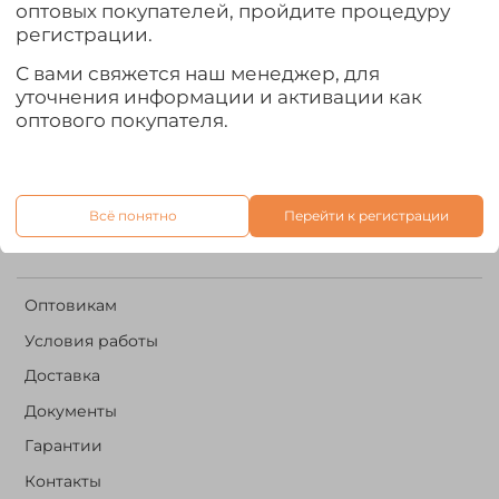
оптовых покупателей, пройдите процедуру
Контакты
регистрации.
+7 960 500 02 08
С вами свяжется наш менеджер, для
уточнения информации и активации как
it.forestriver@gmail.com
оптового покупателя.
Написать нам:
Всё понятно
Перейти к регистрации
Оптовикам
Условия работы
Доставка
Документы
Гарантии
Контакты