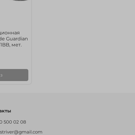
ционная
de Guardian
1BB, мет.
з
акты
0 500 02 08
restriver@gmail.com