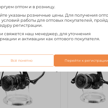
Катушка безынерционная
Катушка безынер
lack Side Cadet (1000, 5+1BB,
Black Side Cadet (2
ргуем оптом и в розницу.
ет. шпуля)
мет. шпуля)
айте указаны розничные цены. Для получения опт
2 430₽
2 480₽
и условий работы для оптовых покупателей, прой
едуру регистрации.
Предзаказ
Предзака
ми свяжется наш менеджер, для уточнения
рмации и активации как оптового покупателя.
жидается
Ожидается
Всё понятно
Перейти к регистраци