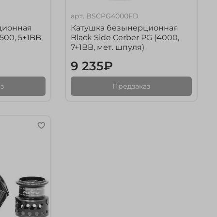
арт.
BSCPG4000FD
ционная
Катушка безынерционная
500, 5+1BB,
Black Side Cerber PG (4000,
7+1BB, мет. шпуля)
9 235₽
з
Предзаказ