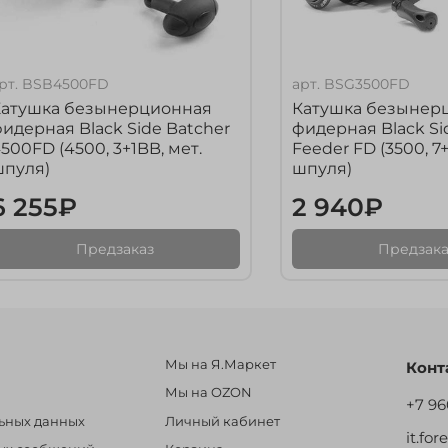
рт.
BSB4500FD
арт.
BSG3500FD
Катушка безынерционная
Катушка безынер
идерная Black Side Batcher
фидерная Black Si
500FD (4500, 3+1BB, мет.
Feeder FD (3500, 7+
шпуля)
шпуля)
6 255₽
2 940₽
Предзаказ
Предзака
Мы на Я.Маркет
Конт
Мы на OZON
+7 96
льных данных
Личный кабинет
it.fo