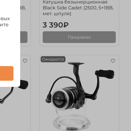
ционная
Катушка безынерционная
000, 5+1BB,
Black Side Cadet (2500, 5+1BB,
мет. шпуля)
овых
3 390₽
дите
з
Предзаказ
Ожидается
и