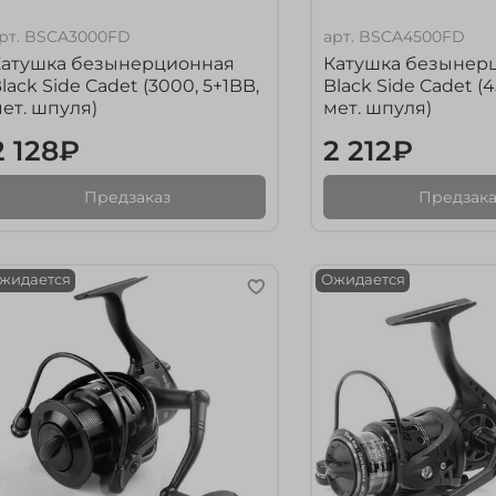
рт.
BSCA3000FD
арт.
BSCA4500FD
Катушка безынерционная
Катушка безынер
lack Side Cadet (3000, 5+1BB,
Black Side Cadet (4
ет. шпуля)
мет. шпуля)
2 128₽
2 212₽
Предзаказ
Предзака
жидается
Ожидается