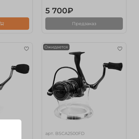
5 700₽
Предзаказ
Ожидается
арт.
BSCA2500FD