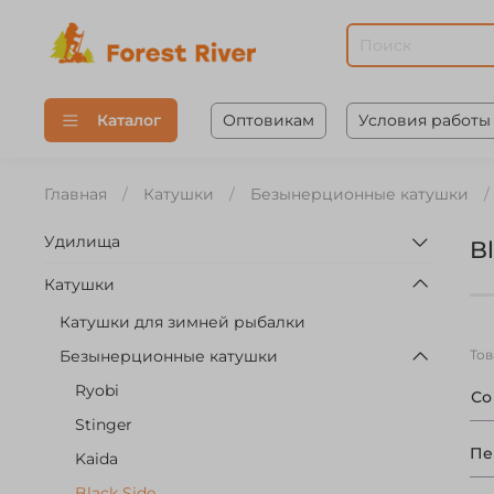
Оптовикам
Условия работы
Каталог
Главная
Катушки
Безынерционные катушки
Удилища
B
Катушки
Катушки для зимней рыбалки
То
Безынерционные катушки
Ryobi
С
Stinger
Пе
Kaida
Black Side