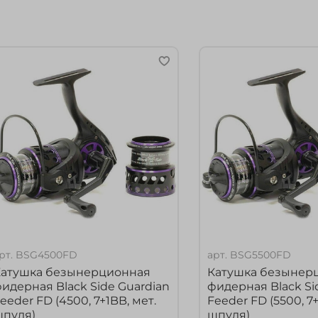
рт.
BSG4500FD
арт.
BSG5500FD
Катушка безынерционная
Катушка безынер
идерная Black Side Guardian
фидерная Black Si
eeder FD (4500, 7+1BB, мет.
Feeder FD (5500, 7+
шпуля)
шпуля)