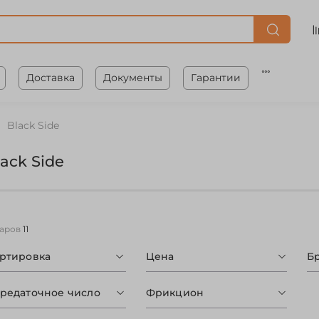
Доставка
Документы
Гарантии
Black Side
lack Side
варов
11
ортировка
Цена
Б
редаточное число
Фрикцион