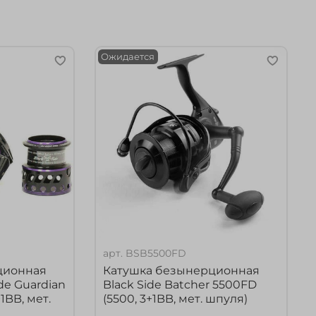
Ожидается
арт.
BSB5500FD
ционная
Катушка безынерционная
de Guardian
Black Side Batcher 5500FD
1BB, мет.
(5500, 3+1BB, мет. шпуля)