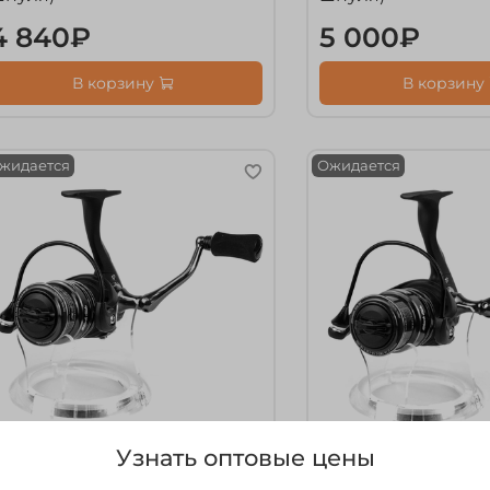
4 840₽
5 000₽
В корзину
В корзину
жидается
Ожидается
Узнать оптовые цены
рт.
BSCA1000FD
арт.
BSCA2000FD