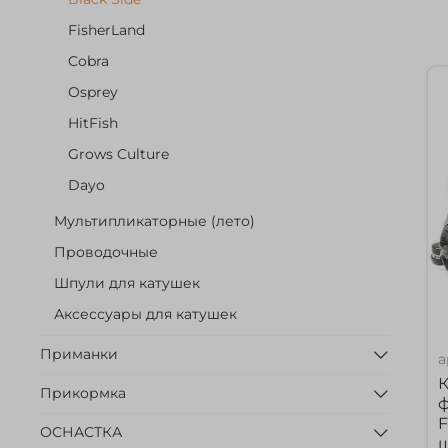
FisherLand
Cobra
Osprey
HitFish
Grows Culture
Dayo
Мультипликаторные (лето)
Проводочные
Шпули для катушек
Аксессуары для катушек
Приманки
а
Прикормка
ф
F
ОСНАСТКА