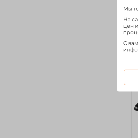
B
Мы то
м
На с
цен 
проц
С ва
инфо
О