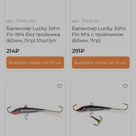
арт.
71410-13H
арт.
71413-10
Балансир Lucky John
Балансир Lucky John
Fin №4 без тройника
Fin №4 с тройником
(60мм, 11гр) 10шт/уп
(60мм, 11гр)
214₽
291₽
Выбрать товар из 19 шт.
Выбрать товар из 15 шт.