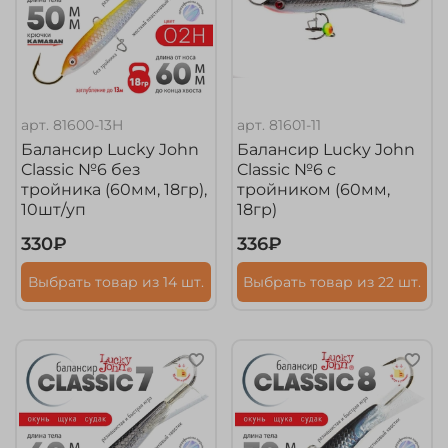
арт.
81600-13H
арт.
81601-11
Балансир Lucky John
Балансир Lucky John
Classic №6 без
Classic №6 с
тройника (60мм, 18гр),
тройником (60мм,
10шт/уп
18гр)
330₽
336₽
Выбрать товар из 14 шт.
Выбрать товар из 22 шт.