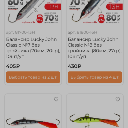
арт.
81700-13H
арт.
81800-16H
Балансир Lucky John
Балансир Lucky John
Classic №7 без
Classic №8 без
тройника (70мм, 20гр),
тройника (80мм, 27гр),
10шт/уп
10шт/уп
405₽
430₽
Выбрать товар из 2 шт.
Выбрать товар из 4 шт.