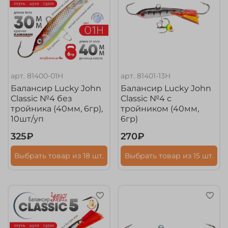
арт.
81400-01H
арт.
81401-13H
Балансир Lucky John
Балансир Lucky John
Classic №4 без
Classic №4 с
тройника (40мм, 6гр),
тройником (40мм,
10шт/уп
6гр)
325₽
270₽
Выбрать товар из 18 шт.
Выбрать товар из 15 шт.