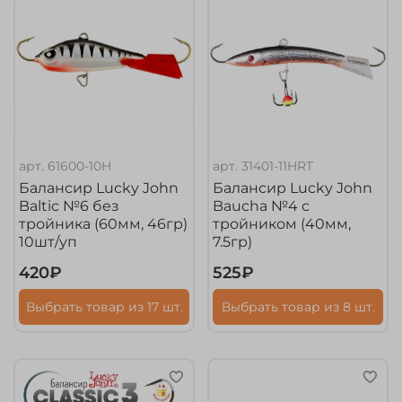
арт.
61600-10H
арт.
31401-11HRT
Балансир Lucky John
Балансир Lucky John
Baltic №6 без
Baucha №4 с
тройника (60мм, 46гр)
тройником (40мм,
10шт/уп
7.5гр)
420₽
525₽
Выбрать товар из 17 шт.
Выбрать товар из 8 шт.