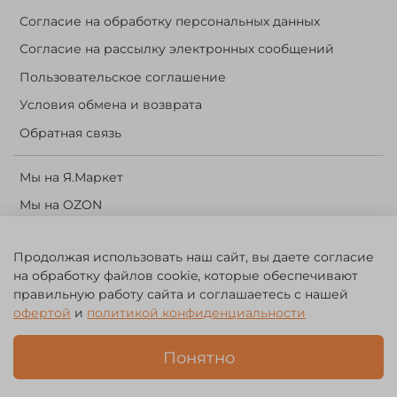
Согласие на обработку персональных данных
Согласие на рассылку электронных сообщений
Пользовательское соглашение
Условия обмена и возврата
Обратная связь
Мы на Я.Маркет
Мы на OZON
Личный кабинет
Продолжая использовать наш сайт, вы даете согласие
Корзина
на обработку файлов cookie, которые обеспечивают
правильную работу сайта и соглашаетесь с нашей
©️ 2014 - 2024 Forest River. Рыболовный интернет-магазин.
офертой
и
политикой конфиденциальности
Товары для рыбалки, охоты и активного отдыха. Св. о рег. тов.
зн. № 756494
Понятно
ЗА
ЧЕСТНЫЙ
БИЗНЕС