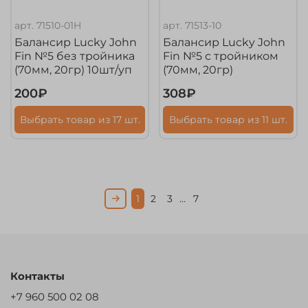
арт.
71510-01H
арт.
71513-10
Балансир Lucky John
Балансир Lucky John
Fin №5 без тройника
Fin №5 с тройником
(70мм, 20гр) 10шт/уп
(70мм, 20гр)
200₽
308₽
Выбрать товар из 17 шт.
Выбрать товар из 11 шт.
1
2
3
…
7
Контакты
+7 960 500 02 08