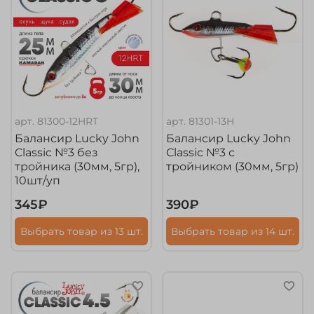
арт.
81300-12HRT
арт.
81301-13H
Балансир Lucky John
Балансир Lucky John
Classic №3 без
Classic №3 с
тройника (30мм, 5гр),
тройником (30мм, 5гр)
10шт/уп
345₽
390₽
Выбрать товар из 13 шт.
Выбрать товар из 14 шт.