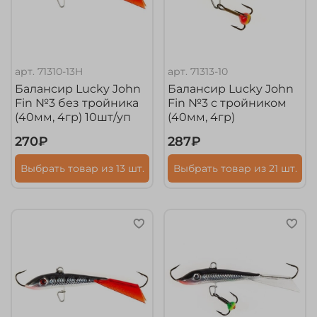
арт.
71310-13H
арт.
71313-10
Балансир Lucky John
Балансир Lucky John
Fin №3 без тройника
Fin №3 с тройником
(40мм, 4гр) 10шт/уп
(40мм, 4гр)
270₽
287₽
Выбрать товар из 13 шт.
Выбрать товар из 21 шт.