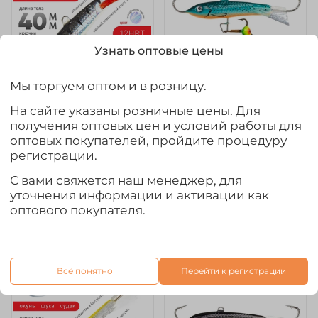
Узнать оптовые цены
Мы торгуем оптом и в розницу.
арт.
81500-12HRT
арт.
81501-10
На сайте указаны розничные цены. Для
Балансир Lucky John
Балансир Lucky John
получения оптовых цен и условий работы для
Classic №5 без
Classic №5 с
оптовых покупателей, пройдите процедуру
тройника (50мм, 13гр),
тройником (50мм,
регистрации.
10шт/уп
13гр)
С вами свяжется наш менеджер, для
310₽
560₽
уточнения информации и активации как
Выбрать товар из 13 шт.
Выбрать товар из 27 шт.
оптового покупателя.
Всё понятно
Перейти к регистрации