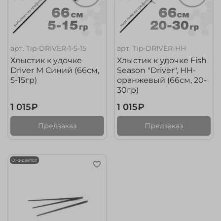
арт.
Tip-DRIVER-1-5-15
арт.
Tip-DRIVER-HH
Хлыстик к удочке
Хлыстик к удочке Fish
Driver M Синий (66см,
Season "Driver", HН-
5-15гр)
оранжевый (66см, 20-
30гр)
1 015₽
1 015₽
Предзаказ
Предзаказ
Ожидается