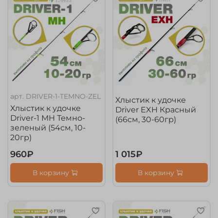
арт.
DRIVER-1-TEMNO-ZEL
Хлыстик к удочке
Хлыстик к удочке
Driver EXH Красный
Driver-1 MH Темно-
(66см, 30-60гр)
зеленый (54см, 10-
20гр)
960₽
1 015₽
В корзину
В корзину