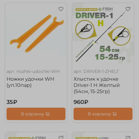
арт.
nozhki-udochki-WH
арт.
DRIVER-1-ZHELT
Ножки удочки WH
Хлыстик к удочке
(уп.10пар)
Driver-1 H Желтый
(54см, 15-25гр)
35₽
960₽
В корзину
В корзину