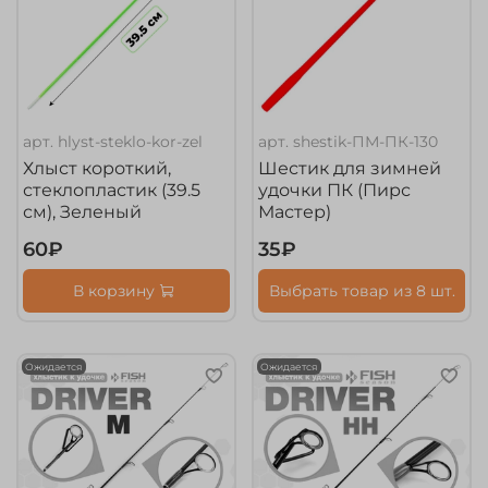
арт.
hlyst-steklo-kor-zel
арт.
shestik-ПМ-ПК-130
Хлыст короткий,
Шестик для зимней
стеклопластик (39.5
удочки ПК (Пирс
см), Зеленый
Мастер)
60₽
35₽
В корзину
Выбрать товар из 8 шт.
Ожидается
Ожидается