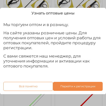
Узнать оптовые цены
Мы торгуем оптом и в розницу.
На сайте указаны розничные цены. Для
арт.
Tip-DRIVER-1-SH
арт.
Tip-DRIVER-SH
получения оптовых цен и условий работы для
Хлыстик к удочке Fish
Хлыстик к удочке Fish
оптовых покупателей, пройдите процедуру
Season "Driver-1", SH-
Season "Driver", SH-
регистрации.
коричневый (54см,
коричневый (66см,
40-90гр)
40-90гр)
С вами свяжется наш менеджер, для
уточнения информации и активации как
960₽
1 015₽
оптового покупателя.
В корзину
В корзину
Всё понятно
Перейти к регистрации