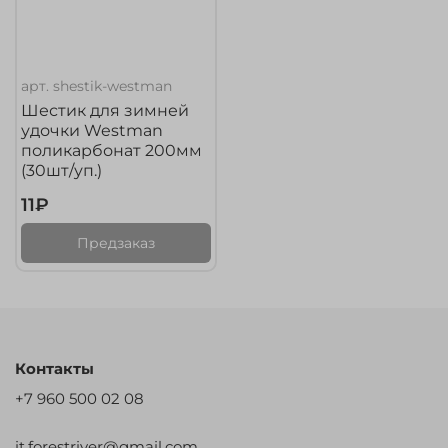
арт.
shestik-westman
Шестик для зимней
удочки Westman
поликарбонат 200мм
(30шт/уп.)
11₽
Предзаказ
Контакты
+7 960 500 02 08
it.forestriver@gmail.com