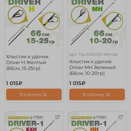
арт.
Tip-DRIVER-MH-zel
Хлыстик к удочке
Хлыстик к удочке
Driver H Желтый
Driver MH Зеленый
(66см, 15-25гр)
(66см, 10-20гр)
1 015₽
1 015₽
В корзину
В корзину