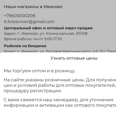
Наши магазины в Иваново
+79605000208
it.forestriver@gmail.com
Центральный офис и оптовый отдел продаж
Адрес: г. Иваново, ул. Коммунальная, 30/108
Время работы: пн-пт 9:00-17:30
Рыболов на Богданке
Адрес: г. Иваново, ул. Богдана Хмельницкого, д.6, ТЦ "Лада
Время работы: 9:00-19:00
Узнать оптовые цены
Снаряжение для охоты и рыбалки
Адрес: г. Иваново, ул. Сосновая 1, Текстиль Профи, корпус
Мы торгуем оптом и в розницу.
Время работы: 08:00-17:00
На сайте указаны розничные цены. Для получен
цен и условий работы для оптовых покупателей
процедуру регистрации.
С вами свяжется наш менеджер, для уточнения
информации и активации как оптового покупате