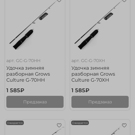
арт.
GC-G-70HH
арт.
GC-G-70XH
Удочка зимняя
Удочка зимняя
разборная Grows
разборная Grows
Culture G-70HH
Culture G-70XH
1 585₽
1 585₽
Предзаказ
Предзаказ
Ожидается
Ожидается