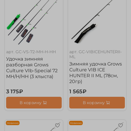
арт.
GC-VS-72-MH-H-HH
арт.
GC-VIBICEHUNTERII-
ML
Удочка зимняя
Зимняя удочка Grows
разборная Grows
Culture VIB ICE
Culture VIb-Special 72
HUNTER II ML (78см,
MH/H/HH (3 хлыста)
20гр)
3 175₽
1 565₽
В корзину
В корзину
Новинка
Новинка