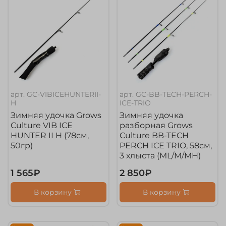
арт.
GC-VIBICEHUNTERII-
арт.
GC-BB-TECH-PERCH-
H
ICE-TRIO
Зимняя удочка Grows
Зимняя удочка
Culture VIB ICE
разборная Grows
HUNTER II H (78см,
Culture BB-TECH
50гр)
PERCH ICE TRIO, 58см,
3 хлыста (ML/M/MH)
1 565₽
2 850₽
В корзину
В корзину