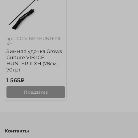
арт.
GC-VIBICEHUNTERII-
XH
Зимняя удочка Grows
Culture VIB ICE
HUNTER II XH (78см,
70гр)
1 565₽
Предзаказ
Контакты