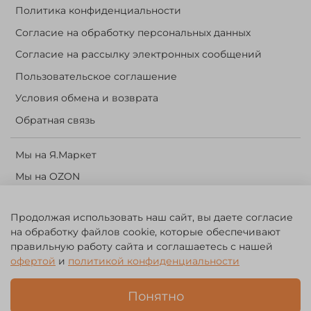
Политика конфиденциальности
Согласие на обработку персональных данных
Согласие на рассылку электронных сообщений
Пользовательское соглашение
Условия обмена и возврата
Обратная связь
Мы на Я.Маркет
Мы на OZON
Личный кабинет
Продолжая использовать наш сайт, вы даете согласие
Корзина
на обработку файлов cookie, которые обеспечивают
правильную работу сайта и соглашаетесь с нашей
©️ 2014 - 2024 Forest River. Рыболовный интернет-магазин.
офертой
и
политикой конфиденциальности
Товары для рыбалки, охоты и активного отдыха. Св. о рег. тов.
зн. № 756494
Понятно
ЗА
ЧЕСТНЫЙ