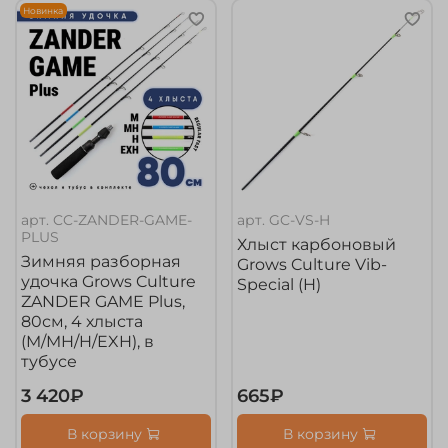
Новинка
арт.
CC-ZANDER-GAME-
арт.
GC-VS-H
PLUS
Хлыст карбоновый
Зимняя разборная
Grows Culture Vib-
удочка Grows Culture
Special (H)
ZANDER GAME Plus,
80см, 4 хлыста
(M/MH/H/EXH), в
тубусе
3 420₽
665₽
В корзину
В корзину