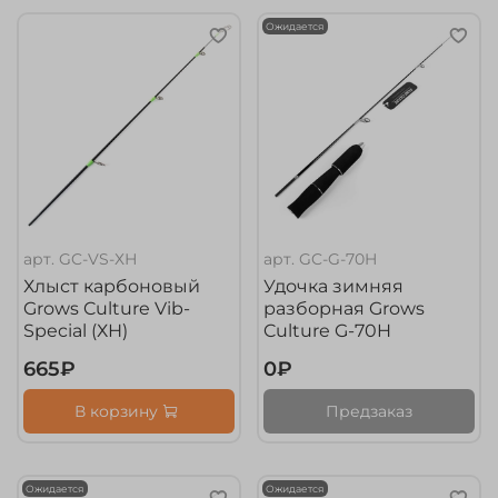
Ожидается
арт.
GC-VS-ХН
арт.
GC-G-70H
Хлыст карбоновый
Удочка зимняя
Grows Culture Vib-
разборная Grows
Special (ХН)
Culture G-70H
665₽
0₽
В корзину
Предзаказ
Ожидается
Ожидается