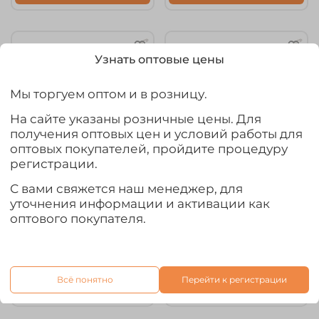
Узнать оптовые цены
Мы торгуем оптом и в розницу.
На сайте указаны розничные цены. Для
получения оптовых цен и условий работы для
оптовых покупателей, пройдите процедуру
регистрации.
С вами свяжется наш менеджер, для
арт.
GC-VS-MН
арт.
GC-VS-НН
уточнения информации и активации как
Хлыст карбоновый
Хлыст карбоновый
оптового покупателя.
Grows Culture Vib-
Grows Culture Vib-
Special (MН)
Special (НН)
665₽
665₽
Всё понятно
Перейти к регистрации
В корзину
В корзину