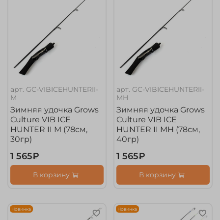
арт.
GC-VIBICEHUNTERII-
арт.
GC-VIBICEHUNTERII-
M
MH
Зимняя удочка Grows
Зимняя удочка Grows
Culture VIB ICE
Culture VIB ICE
HUNTER II M (78см,
HUNTER II MH (78см,
30гр)
40гр)
1 565₽
1 565₽
В корзину
В корзину
Новинка
Новинка