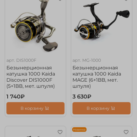
арт.
DIS1000F
арт.
MG-1000
Безынерционная
Безынерционная
катушка 1000 Kaida
катушка 1000 Kaida
Discover DIS1000F
MAGE (6+1BB, мет.
(5+1BB, мет. шпуля)
шпуля)
1 740₽
3 630₽
В корзину
В корзину
Новинка