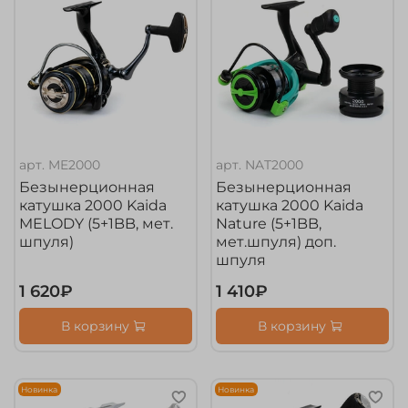
арт.
ME2000
арт.
NAT2000
Безынерционная
Безынерционная
катушка 2000 Kaida
катушка 2000 Kaida
MELODY (5+1BB, мет.
Nature (5+1BB,
шпуля)
мет.шпуля) доп.
шпуля
1 620₽
1 410₽
В корзину
В корзину
Новинка
Новинка