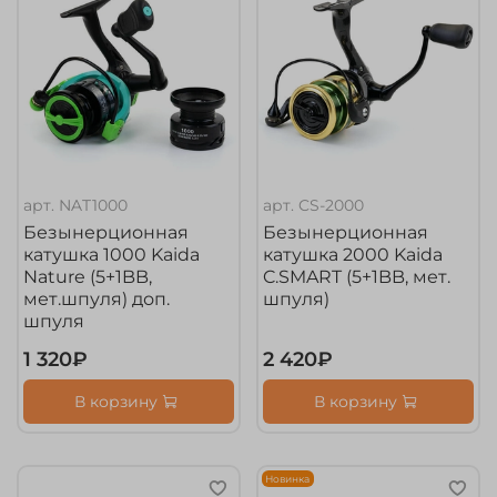
арт.
NAT1000
арт.
CS-2000
Безынерционная
Безынерционная
катушка 1000 Kaida
катушка 2000 Kaida
Nature (5+1BB,
C.SMART (5+1BB, мет.
мет.шпуля) доп.
шпуля)
шпуля
1 320₽
2 420₽
В корзину
В корзину
Новинка