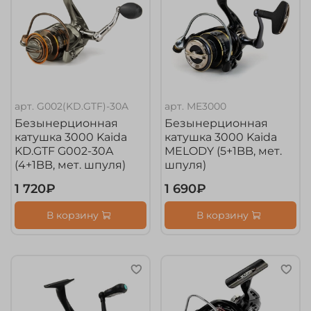
арт.
G002(KD.GTF)-30A
арт.
ME3000
Безынерционная
Безынерционная
катушка 3000 Kaida
катушка 3000 Kaida
KD.GTF G002-30A
MELODY (5+1BB, мет.
(4+1BB, мет. шпуля)
шпуля)
1 720₽
1 690₽
В корзину
В корзину