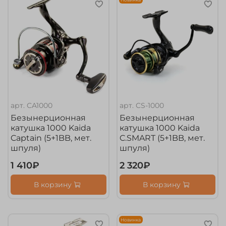
арт.
CA1000
арт.
CS-1000
Безынерционная
Безынерционная
катушка 1000 Kaida
катушка 1000 Kaida
Captain (5+1BB, мет.
C.SMART (5+1BB, мет.
шпуля)
шпуля)
1 410₽
2 320₽
В корзину
В корзину
Новинка