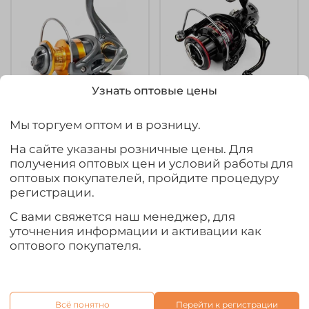
Узнать оптовые цены
арт.
55152
арт.
CA3000
Мы торгуем оптом и в розницу.
Безынерционная
Безынерционная
На сайте указаны розничные цены. Для
катушка 2000 Stinger
катушка 3000 Kaida
получения оптовых цен и условий работы для
Caster NS (5+1BB, мет.
Captain (5+1BB, мет.
оптовых покупателей, пройдите процедуру
шпуля)
шпуля)
регистрации.
3 570₽
1 540₽
С вами свяжется наш менеджер, для
уточнения информации и активации как
В корзину
В корзину
оптового покупателя.
Новинка
Всё понятно
Перейти к регистрации