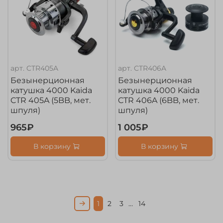
арт.
CTR405A
арт.
CTR406A
Безынерционная
Безынерционная
катушка 4000 Kaida
катушка 4000 Kaida
CTR 405A (5BB, мет.
CTR 406A (6BB, мет.
шпуля)
шпуля)
965₽
1 005₽
В корзину
В корзину
1
2
3
…
14