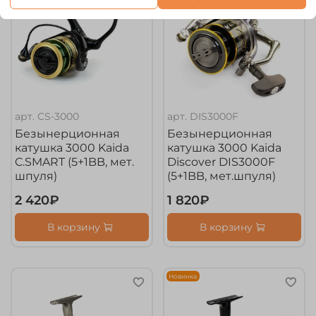
арт.
CS-3000
арт.
DIS3000F
Безынерционная
Безынерционная
катушка 3000 Kaida
катушка 3000 Kaida
C.SMART (5+1BB, мет.
Discover DIS3000F
шпуля)
(5+1BB, мет.шпуля)
2 420₽
1 820₽
В корзину
В корзину
Новинка