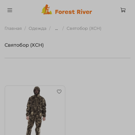
Главная
Одежда
...
Святобор (ХСН)
Святобор (ХСН)