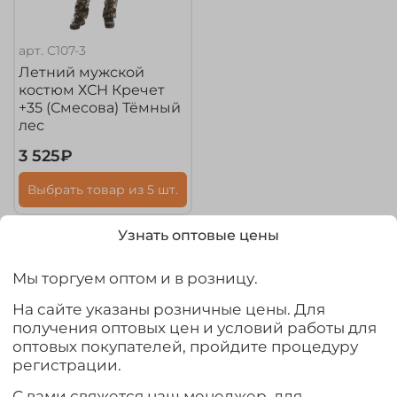
арт.
С107-3
Летний мужской
костюм ХСН Кречет
+35 (Смесова) Тёмный
лес
3 525₽
Выбрать товар из 5 шт.
Узнать оптовые цены
Мы торгуем оптом и в розницу.
Контакты
На сайте указаны розничные цены. Для
получения оптовых цен и условий работы для
+7 960 500 02 08
оптовых покупателей, пройдите процедуру
регистрации.
it.forestriver@gmail.com
С вами свяжется наш менеджер, для