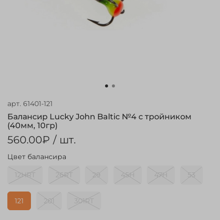
арт.
61401-121
Балансир Lucky John Baltic №4 с тройником
(40мм, 10гр)
560.00₽
/ шт.
Цвет балансира
12HRT
26RT
29
45H
47H
53
121
201
301RT