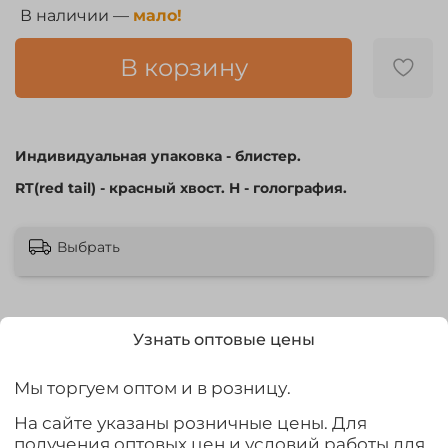
В наличии —
мало!
В корзину
Индивидуальная упаковка - блистер.
RT(red tail) - красный хвост. H - голография.
Выбрать
Узнать оптовые цены
Описание
Мы торгуем оптом и в розницу.
Балансир Lucky John BALTIC – довольно тяжелая
На сайте указаны розничные цены. Для
приманка, она с успехом ловит рыбу на глубоких
получения оптовых цен и условий работы для