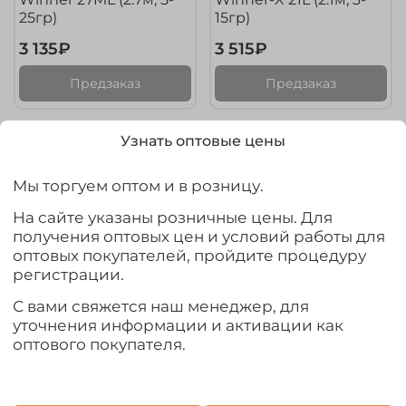
25гр)
15гр)
3 135₽
3 515₽
Предзаказ
Предзаказ
Узнать оптовые цены
Ожидается
Ожидается
Мы торгуем оптом и в розницу.
На сайте указаны розничные цены. Для
получения оптовых цен и условий работы для
оптовых покупателей, пройдите процедуру
регистрации.
С вами свяжется наш менеджер, для
уточнения информации и активации как
арт.
MSWX21M
арт.
MSWX21ML
оптового покупателя.
Спиннинг Maximus
Спиннинг Maximus
Winner-X 21M (2.1м, 10-
Winner-X 21ML (2.1м, 5-
30гр)
25гр)