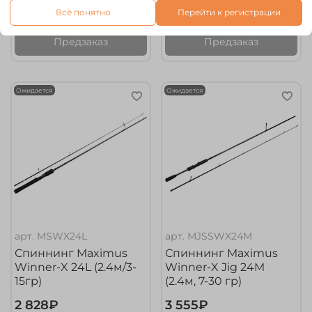
Всё понятно
Перейти к регистрации
3 795₽
3 275₽
Предзаказ
Предзаказ
Ожидается
Ожидается
арт.
MSWX24L
арт.
MJSSWX24M
Спиннинг Maximus
Спиннинг Maximus
Winner-X 24L (2.4м/3-
Winner-X Jig 24M
15гр)
(2.4м, 7-30 гр)
2 828₽
3 555₽