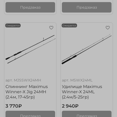
Предзаказ
Предзаказ
Ожидается
Ожидается
арт.
MJSSWX24MH
арт.
MSWX24ML
Спиннинг Maximus
Удилище Maximus
Winner-X Jig 24MH
Winner-X 24ML
(2.4м, 17-45гр)
(2.4м/5-25гр)
3 770₽
2 940₽
Предзаказ
Предзаказ