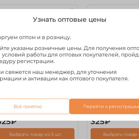
Узнать оптовые цены
ргуем оптом и в розницу.
айте указаны розничные цены. Для получения опт
и условий работы для оптовых покупателей, прой
едуру регистрации.
ми свяжется наш менеджер, для уточнения
рмации и активации как оптового покупателя.
рт.
52802-0
арт.
52818-0
астежка Owner 4183 (52802)
Застежка Owner 52
Всё понятно
Перейти к регистраци
Snap
325₽
325₽
Выбрать товар из 5 шт.
Выбрать товар и