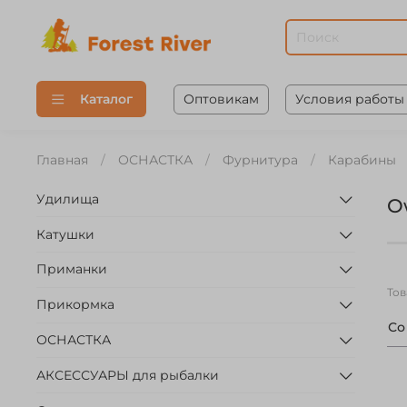
Оптовикам
Условия работы
Каталог
Главная
ОСНАСТКА
Фурнитура
Карабины
Удилища
O
Катушки
Приманки
То
Прикормка
С
ОСНАСТКА
АКСЕССУАРЫ для рыбалки