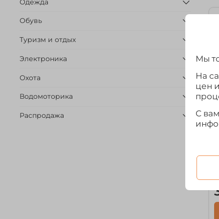
Одежда
Обувь
Туризм и отдых
Мы то
Электроника
На с
Охота
цен 
проц
Водомоторика
С ва
Распродажа
инфо
а
З