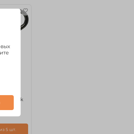
овых
дите
818 Quick
и
з 5 шт.