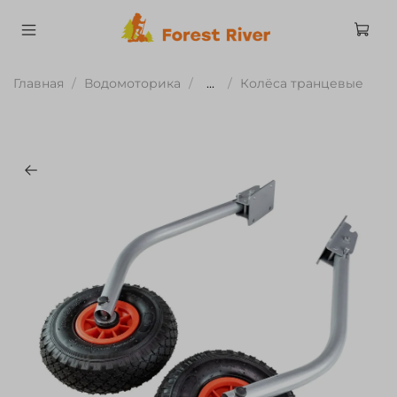
Главная
Водомоторика
...
Колёса транцевые