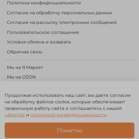
Политика конфиденциальности
Согласие на обработку персональных данных
Согласие на рассылку электронных сообщений
Пользовательское соглашение
Условия обмена и возврата
Обратная связь
Мы на Я.Маркет
Мы на OZON
Личный кабинет
Продолжая использовать наш сайт, вы даете согласие
Корзина
на обработку файлов cookie, которые обеспечивают
правильную работу сайта и соглашаетесь с нашей
©️ 2014 - 2024 Forest River. Рыболовный интернет-магазин.
офертой
и
политикой конфиденциальности
Товары для рыбалки, охоты и активного отдыха. Св. о рег. тов.
зн. № 756494
Понятно
ЗА
ЧЕСТНЫЙ
БИЗНЕС