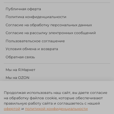
Публичная оферта
Политика конфиденциальности
Согласие на обработку персональных данных
Согласие на рассылку электронных сообщений
Пользовательское соглашение
Условия обмена и возврата
Обратная связь
Мы на Я.Маркет
Мы на OZON
Личный кабинет
Продолжая использовать наш сайт, вы даете согласие
Корзина
на обработку файлов cookie, которые обеспечивают
правильную работу сайта и соглашаетесь с нашей
©️ 2014 - 2024 Forest River. Рыболовный интернет-магазин.
офертой
и
политикой конфиденциальности
Товары для рыбалки, охоты и активного отдыха. Св. о рег. тов.