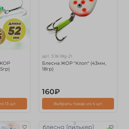
арт.
3.18-18g-21
 ЖОР
Блесна ЖОР "Клоп" (43мм,
5гр)
18гр)
160₽
з 13 шт.
Выбрать товар из 4 шт.