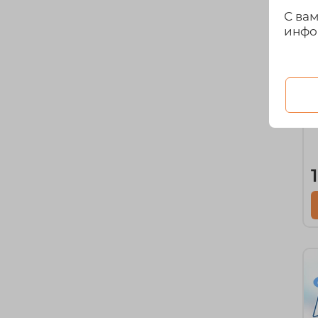
С ва
инфо
а
Б
"