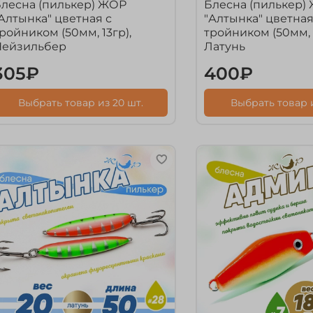
лесна (пилькер) ЖОР
Блесна (пилькер)
Алтынка" цветная с
"Алтынка" цветная
ройником (50мм, 13гр),
тройником (50мм, 1
Нейзильбер
Латунь
305₽
400₽
Выбрать товар из 20 шт.
Выбрать товар и