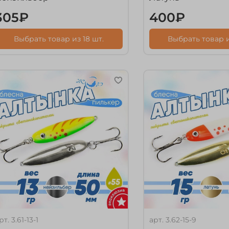
305₽
400₽
Выбрать товар из 18 шт.
Выбрать товар и
рт.
3.61-13-1
арт.
3.62-15-9