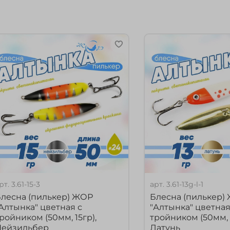
рт.
3.61-15-3
арт.
3.61-13g-l-1
лесна (пилькер) ЖОР
Блесна (пилькер)
Алтынка" цветная с
"Алтынка" цветная
ройником (50мм, 15гр),
тройником (50мм, 1
Нейзильбер
Латунь