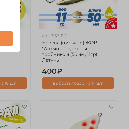
арт.
3.62-11-1
и
 ЖОР
Блесна (пилькер) ЖОР
5гр)
"Алтынка" цветная с
тройником (50мм, 11гр),
Латунь
400₽
з 16 шт.
Выбрать товар из 14 шт.