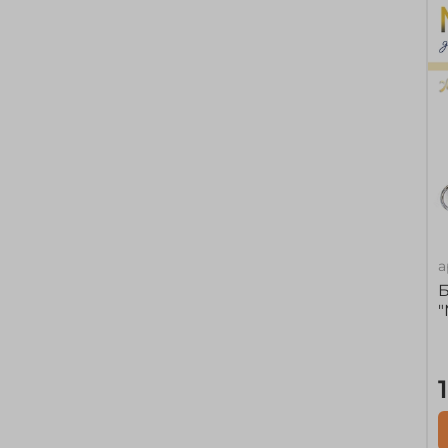
а
Б
"