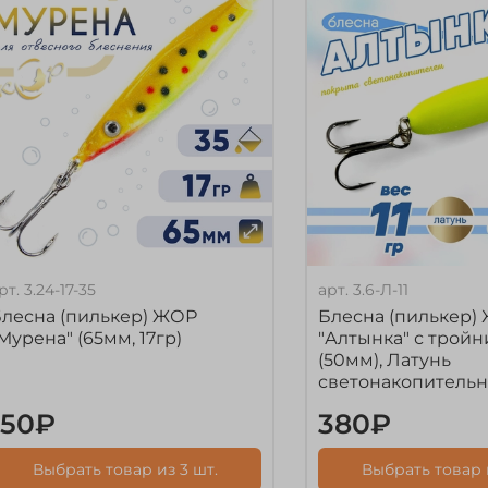
рт.
3.24-17-35
арт.
3.6-Л-11
лесна (пилькер) ЖОР
Блесна (пилькер)
Мурена" (65мм, 17гр)
"Алтынка" с трой
(50мм), Латунь
светонакопительн
150₽
380₽
Выбрать товар из 3 шт.
Выбрать товар 