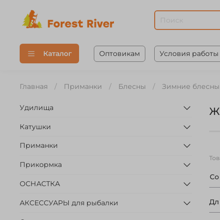
Оптовикам
Условия работы
Каталог
Главная
Приманки
Блесны
Зимние блесны
Удилища
Ж
Катушки
Приманки
То
Прикормка
С
ОСНАСТКА
Дл
АКСЕССУАРЫ для рыбалки