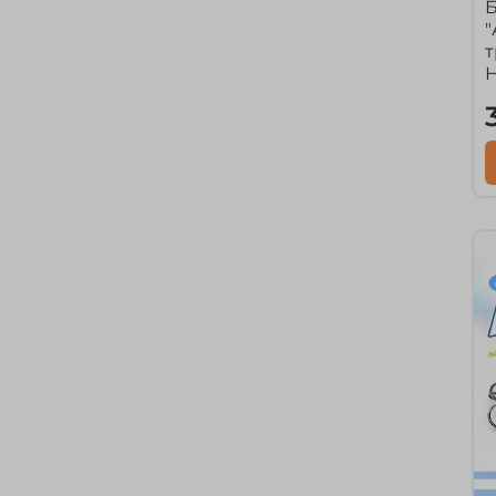
Б
"
т