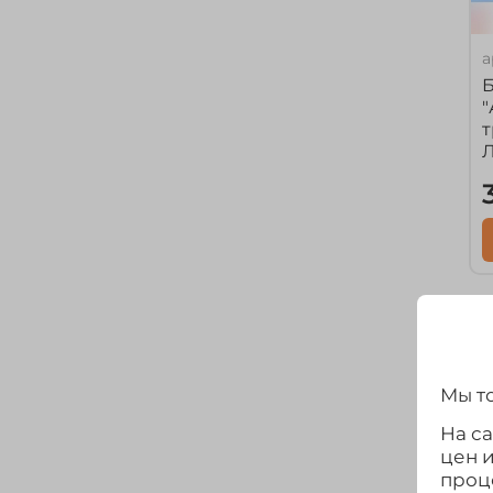
а
Б
"
т
Мы то
На с
цен 
проц