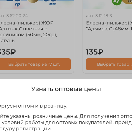
рт.
3.62-20-24
арт.
3.12-18-3
лесна (пилькер) ЖОР
Блесна (пилькер)
Алтынка" цветная с
"Адмирал" (48мм, 
ройником (50мм, 20гр),
Латунь
335₽
135₽
Выбрать товар из 17 шт.
Выбрать товар и
Узнать оптовые цены
ргуем оптом и в розницу.
айте указаны розничные цены. Для получения опт
и условий работы для оптовых покупателей, прой
едуру регистрации.