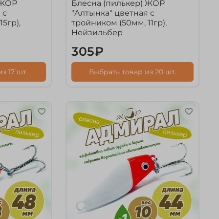
 ЖОР
Блесна (пилькер) ЖОР
 с
"Алтынка" цветная с
5гр),
тройником (50мм, 11гр),
Нейзильбер
305₽
з 17 шт.
Выбрать товар из 20 шт.