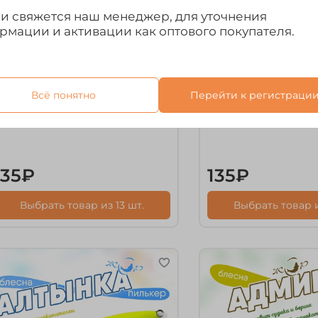
ми свяжется наш менеджер, для уточнения
рмации и активации как оптового покупателя.
рт.
3.12-20-1
арт.
3.12-15-3
Всё понятно
Перейти к регистраци
лесна (пилькер) ЖОР
Блесна (пилькер)
Адмирал" (50мм, 20гр)
"Адмирал" (45мм, 1
135₽
135₽
Выбрать товар из 13 шт.
Выбрать товар и