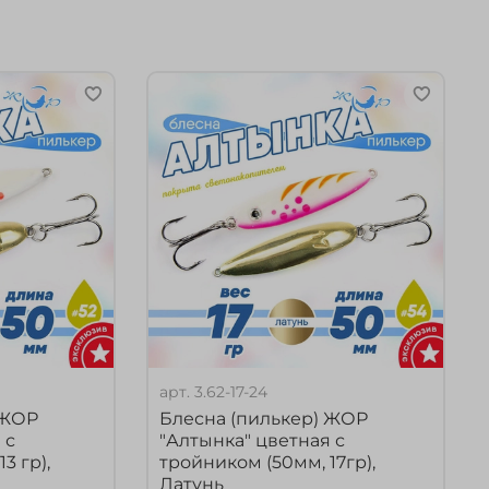
арт.
3.62-17-24
 ЖОР
Блесна (пилькер) ЖОР
 с
"Алтынка" цветная с
3 гр),
тройником (50мм, 17гр),
Латунь