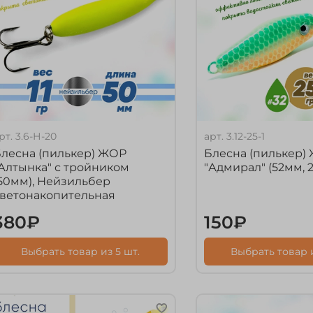
рт.
3.6-Н-20
арт.
3.12-25-1
лесна (пилькер) ЖОР
Блесна (пилькер)
Алтынка" с тройником
"Адмирал" (52мм, 2
50мм), Нейзильбер
ветонакопительная
380₽
150₽
Выбрать товар из 5 шт.
Выбрать товар и