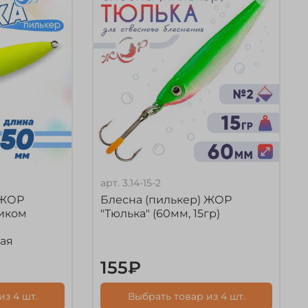
арт.
3.14-15-2
 ЖОР
Блесна (пилькер) ЖОР
ником
"Тюлька" (60мм, 15гр)
ая
155₽
из 4 шт.
Выбрать товар из 4 шт.