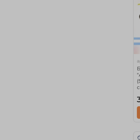
а
Б
"
(
с