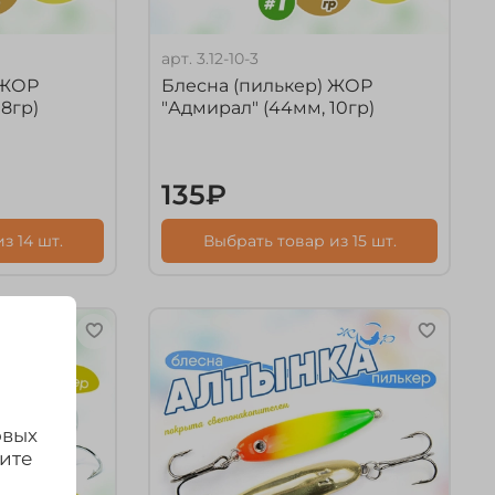
арт.
3.12-10-3
 ЖОР
Блесна (пилькер) ЖОР
18гр)
"Адмирал" (44мм, 10гр)
135₽
з 14 шт.
Выбрать товар из 15 шт.
овых
дите