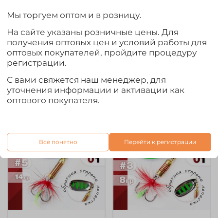
Мы торгуем оптом и в розницу.
арт.
ВТ02-5-02-002
арт.
8322А-2.5-01
Блесна вращающаяся
Блесна Grows Culture,
На сайте указаны розничные цены. Для
5" (реплика Ball
реплика Bonnie Blade
получения оптовых цен и условий работы для
Concept)
(2.5", 6гр)
оптовых покупателей, пройдите процедуру
регистрации.
215₽
320₽
С вами свяжется наш менеджер, для
Выбрать товар из 3 шт.
Выбрать товар из 9 шт.
уточнения информации и активации как
оптового покупателя.
Всё понятно
Перейти к регистрации