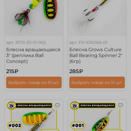
арт.
ВТ01-30-01-002
арт.
FR-1000166-01
Блесна вращающаяся
Блесна Grows Culture
3" (реплика Ball
Ball Bearing Spinner 2"
Concept)
(6гр)
215₽
285₽
Выбрать товар из 10 шт.
Выбрать товар из 10 шт.