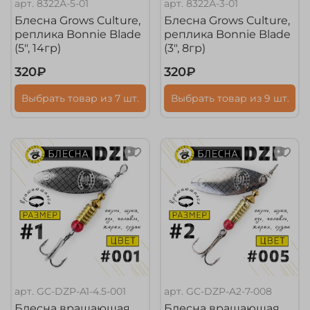
арт.
8322А-5-01
арт.
8322А-3-01
Блесна Grows Culture,
Блесна Grows Culture,
реплика Bonnie Blade
реплика Bonnie Blade
(5", 14гр)
(3", 8гр)
320₽
320₽
Выбрать товар из 7 шт.
Выбрать товар из 9 шт.
арт.
GC-DZP-A1-4.5-001
арт.
GC-DZP-A2-7-008
Блесна вращающая
Блесна вращающая