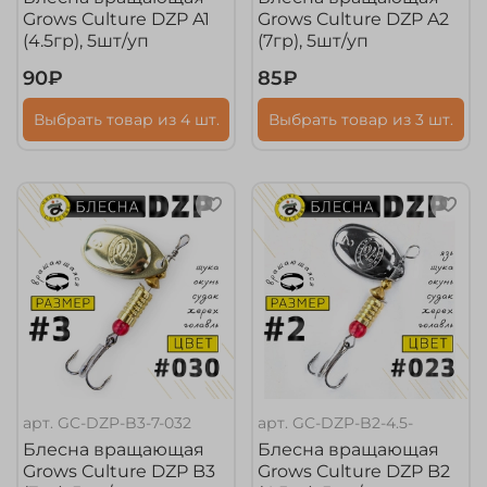
Grows Culture DZP A1
Grows Culture DZP A2
(4.5гр), 5шт/уп
(7гр), 5шт/уп
90₽
85₽
Выбрать товар из 4 шт.
Выбрать товар из 3 шт.
арт.
GC-DZP-B3-7-032
арт.
GC-DZP-B2-4.5-
Блесна вращающая
Блесна вращающая
Grows Culture DZP B3
Grows Culture DZP B2