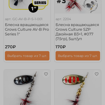
арт.
GC-AV-B-P-S-1-001
арт.
2204
Блесна вращающаяся
Блесна вращающаяся
Grows Culture AV-B Pro
Grows Culture SZP
Series 1"
Двойная В3+1, #077
(7.5гр), 5шт/уп
270₽
170₽
Выбрать товар из 7 шт.
Выбрать товар из 7 шт.