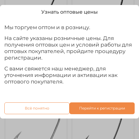
Узнать оптовые цены
Мы торгуем оптом и в розницу.
На сайте указаны розничные цены. Для
получения оптовых цен и условий работы для
арт.
DECOY-W15-2-0
арт.
DECOY-W17-1-0
оптовых покупателей, пройдите процедуру
Крючок Decoy Dream
Крючок Decoy KG
регистрации.
Hook Worm 15
Hook Worm 17
С вами свяжется наш менеджер, для
405₽
405₽
уточнения информации и активации как
оптового покупателя.
Выбрать товар из 5 шт.
Выбрать товар из 5 шт.
Ожидается
Ожидается
Всё понятно
Перейти к регистрации