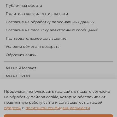
Публичная оферта
Политика конфиденциальности
Согласие на обработку персональных данных
Согласие на рассылку электронных сообщений
Пользовательское соглашение
Условия обмена и возврата
Обратная связь
Мы на Я.Маркет
Мы на OZON
Личный кабинет
Продолжая использовать наш сайт, вы даете согласие
Корзина
на обработку файлов cookie, которые обеспечивают
правильную работу сайта и соглашаетесь с нашей
©️ 2014 - 2024 Forest River. Рыболовный интернет-магазин.
офертой
и
политикой конфиденциальности
Товары для рыбалки, охоты и активного отдыха. Св. о рег. тов.
зн. № 756494