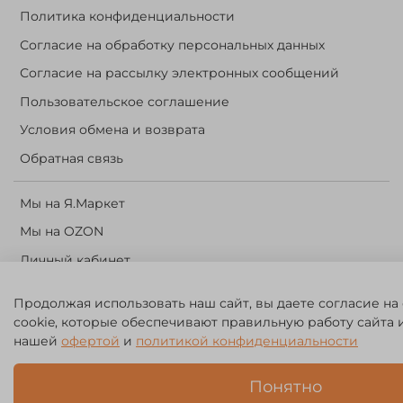
Политика конфиденциальности
Согласие на обработку персональных данных
Согласие на рассылку электронных сообщений
Пользовательское соглашение
Условия обмена и возврата
Обратная связь
Мы на Я.Маркет
Мы на OZON
Личный кабинет
Корзина
Продолжая использовать наш сайт, вы даете согласие на
cookie, которые обеспечивают правильную работу сайта 
©️ 2014 - 2024 Forest River. Рыболовный интернет-магазин.
нашей
офертой
и
политикой конфиденциальности
Товары для рыбалки, охоты и активного отдыха. Св. о рег. тов.
зн. № 756494
Понятно
ЗА
ЧЕСТНЫЙ