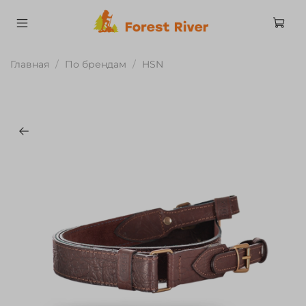
Главная
По брендам
HSN