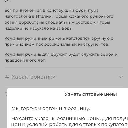
см.
Вся примененная в конструкции фурнитура
изготовлена в Италии. Торцы кожаного ружейного
ремня обработаны специальным составом, чтобы
изделие не набухало из-за воды.
Кожаный ружейный ремень изготовлен вручную с
применением профессиональных инструментов.
Кожаный ремень для оружия будет служить верой и
правдой много лет.
Характеристики
Отзывы
Узнать оптовые цены
Мы торгуем оптом и в розницу.
На сайте указаны розничные цены. Для полу
цен и условий работы для оптовых покупател