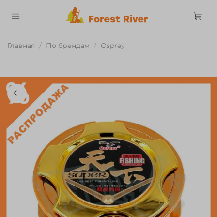
Главная
По брендам
Osprey