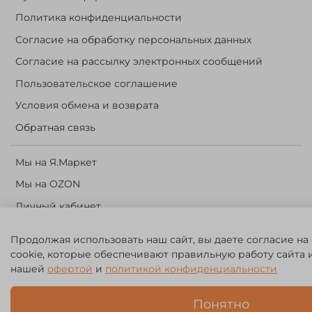
Политика конфиденциальности
Согласие на обработку персональных данных
Согласие на рассылку электронных сообщений
Пользовательское соглашение
Условия обмена и возврата
Обратная связь
Мы на Я.Маркет
Мы на OZON
Личный кабинет
Корзина
Продолжая использовать наш сайт, вы даете согласие на
cookie, которые обеспечивают правильную работу сайта 
©️ 2014 - 2024 Forest River. Рыболовный интернет-магазин.
нашей
офертой
и
политикой конфиденциальности
Товары для рыбалки, охоты и активного отдыха. Св. о рег. тов.
зн. № 756494
Понятно
ЗА