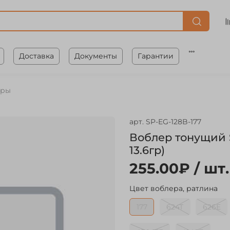
Доставка
Документы
Гарантии
еры
арт.
SP-EG-128B-177
Воблер тонущий S
13.6гр)
255.00₽
/ шт.
Цвет воблера, ратлина
177
624T
626E