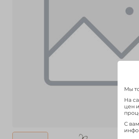
Мы то
На с
цен 
проц
С ва
инфо