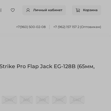
Личный кабинет
Корзина
+7(960) 500-02-08
+7 (962) 157 157 2 (Оптовикам)
trike Pro Flap Jack EG-128B (65мм,
630V
A05
A09
A010
A45T