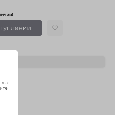
личии!
ступлении
овых
дите