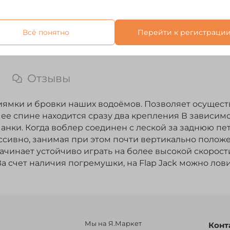
Всё понятно
Перейти к регистраци
Отзывы
ямки и бровки наших водоёмов. Позволяет осуществл
 ее спине находится сразу два крепления В зависимо
анки. Когда воблер соединен с леской за заднюю пе
сивно, занимая при этом почти вертикально положе
ачинает устойчиво играть на более высокой скорост
а счет наличия погремушки, на Flap Jack можно лов
Мы на Я.Маркет
Конт