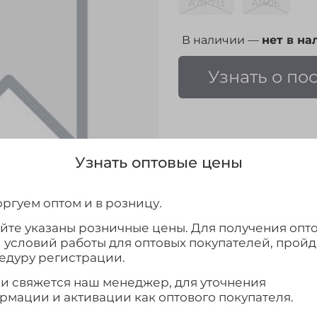
A70-713
A140E
В наличии —
нет в на
Узнать о по
Узнать оптовые цены
Выбрать
ргуем оптом и в розницу.
айте указаны розничные цены. Для получения опт
и условий работы для оптовых покупателей, прой
едуру регистрации.
ми свяжется наш менеджер, для уточнения
рмации и активации как оптового покупателя.