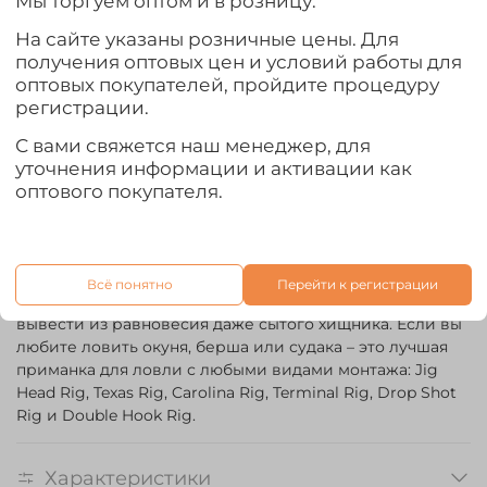
Мы торгуем оптом и в розницу.
T.I.G. Tail – приманка, гибрид твистера и виброхвоста.
Эта универсальная приманка, с характерной для
На сайте указаны розничные цены. Для
виброхвостов «пяткой», не так проста, как может
получения оптовых цен и условий работы для
показаться сначала. Она превосходно работает в
оптовых покупателей, пройдите процедуру
стоячей воде, при любых проводках, особенно при
регистрации.
волочении по дну. Набор возможных проводок у
приманки T.I.G. Tail гораздо шире, чем у классического
С вами свяжется наш менеджер, для
твистера. Это и легкие рывки вершинкой удилища,
уточнения информации и активации как
заставляющие приманку мелкими «шажками»
оптового покупателя.
двигаться у дна, и плавные покачивания спиннингом,
обеспечивающие «волнообразные» движения. Эта
приманка ориентирована для ловли хищника среднего
размера. При этом оригинальная разноплановая игра
Всё понятно
Перейти к регистрации
хвоста, связанная с его необычной формой, способна
вывести из равновесия даже сытого хищника. Если вы
любите ловить окуня, берша или судака – это лучшая
приманка для ловли с любыми видами монтажа: Jig
Head Rig, Texas Rig, Carolina Rig, Terminal Rig, Drop Shot
Rig и Double Hook Rig.
Характеристики