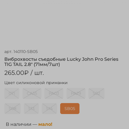
арт.
140110-SB05
Виброхвосты съедобные Lucky John Pro Series
TIG TAIL 2.8" (71мм/7шт)
265.00₽
/ шт.
Цвет силиконовой приманки
071
CA35
PA03
PA29
S02
S08
S13
S14
SB05
В наличии —
мало!