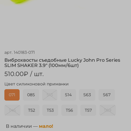
арт.
140183-071
Виброхвосты съедобные Lucky John Pro Series
SLIM SHAKER 3.9" (100мм/6шт)
510.00₽
/ шт.
Цвет силиконовой приманки
071
085
S13
S14
S63
S67
T46
T52
T53
T56
T57
T69
В наличии —
мало!