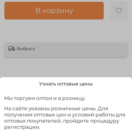
В корзину
Выбрать
Узнать оптовые цены
Описание
Мы торгуем оптом и в розницу.
Модель SLIM SHAKER
Длина 100мм
На сайте указаны розничные цены. Для
Тонущий
получения оптовых цен и условий работы для
Упаковка 6шт
оптовых покупателей, пройдите процедуру
регистрации.
SLIM SHAKER - одна из самых популярных моделей