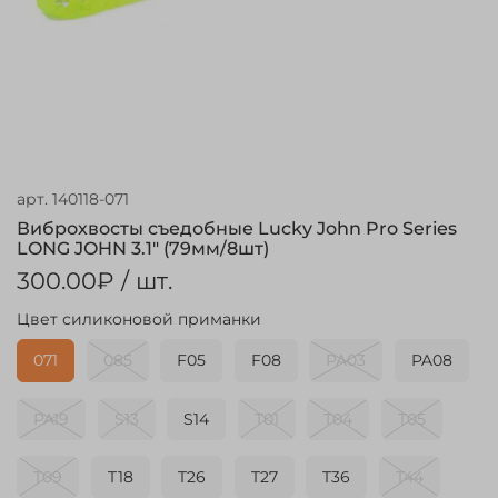
арт.
140118-071
Виброхвосты съедобные Lucky John Pro Series
LONG JOHN 3.1" (79мм/8шт)
300.00₽
/ шт.
Цвет силиконовой приманки
071
085
F05
F08
PA03
PA08
PA19
S13
S14
T01
T04
T05
T09
T18
T26
T27
T36
T44