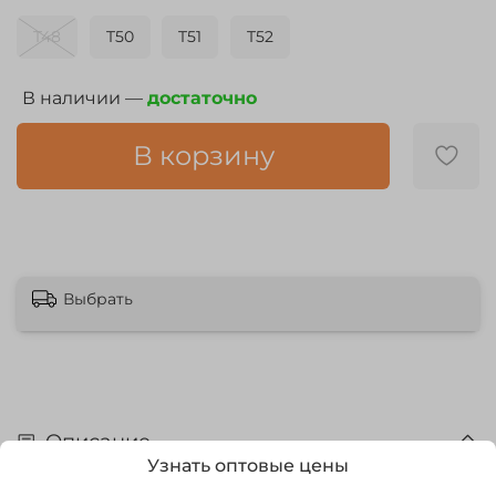
T48
T50
T51
T52
В наличии —
достаточно
В корзину
Выбрать
Описание
Узнать оптовые цены
Модель: LONG JOHN