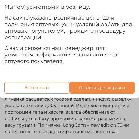
Длина: 7,9см
Мы торгуем оптом и в розницу.
Тонущий
Вкус: макрель
На сайте указаны розничные цены. Для
Упаковка: 8шт
получения оптовых цен и условий работы для
оптовых покупателей, пройдите процедуру
Long John – модель одного из самых популярных
регистрации.
виброхвостов в мире. Вытянутая форма тела придает
ему уникальный эффект «извивающейся» приманки. По
С вами свяжется наш менеджер, для
праву этот виброхвост известен как настоящий
уточнения информации и активации как
«убийца» судака. Приманка Long John – new edition
оптового покупателя.
применяется как для ловли классическим джигом, так
и в других спиннинговых оснастках. Это не только
обновленная форма известной приманки, но и новая
формула аттрактанта со вкусом макрели, который
Всё понятно
Перейти к регистрации
внедрен в состав материала приманки. Современная
линейка расцветок способна сделать каждую рыбалку
увлекательной и добычливой. Идеально выверенные
пропорции тела и хвоста, всегда обеспечивают
стабильную работу приманки с самыми разными по
весу грузами. Приманки Long John – new edition 79мм
доступны в четырнадцати различных расцветках.