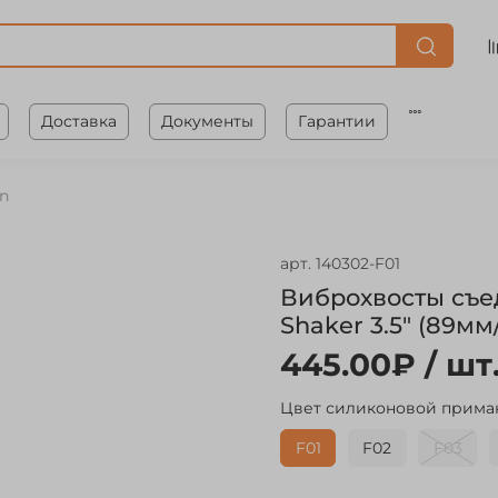
Доставка
Документы
Гарантии
nn
арт.
140302-F01
Виброхвосты съед
Shaker 3.5" (89мм
445.00₽
/ шт
Цвет силиконовой прима
F01
F02
F03