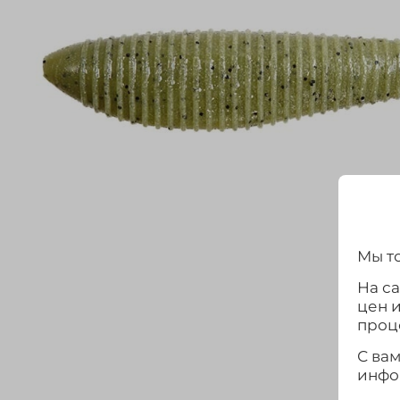
Мы то
На с
цен 
проц
С ва
инфо