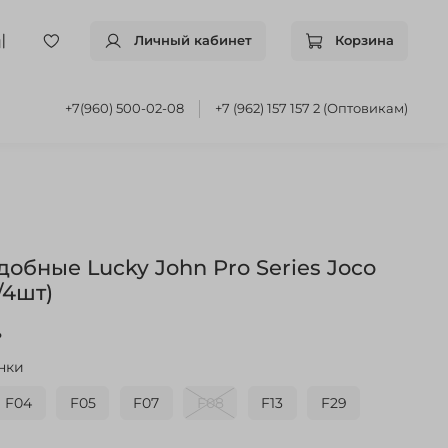
Личный кабинет
Корзина
+7(960) 500-02-08
+7 (962) 157 157 2 (Оптовикам)
обные Lucky John Pro Series Joco
/4шт)
.
нки
F04
F05
F07
F08
F13
F29