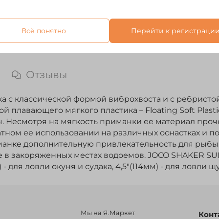
Всё понятно
Перейти к регистраци
Отзывы
 с классической формой виброхвоста и с ребристой
й плавающего мягкого пластика – Floating Soft Plas
ды. Несмотря на мягкость приманки ее материал проч
тном ее использовании на различных оснастках и п
риманке дополнительную привлекательность для рыбы
ле в закоряженных местах водоемов. JOCO SHAKER S
) - для ловли окуня и судака, 4,5"(114мм) - для ловли щ
Мы на Я.Маркет
Конт