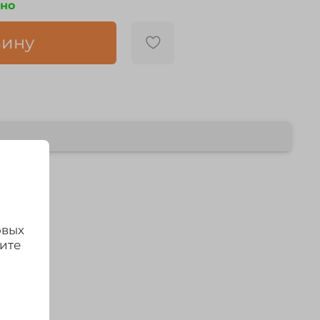
чно
зину
овых
дите