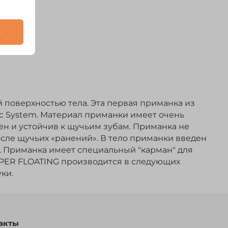
и
 поверхностью тела. Эта первая приманка из
tic System. Материал приманки имеет очень
ен и устойчив к щучьим зубам. Приманка не
осле щучьих «ранений». В тело приманки введен
. Приманка имеет специальный "карман" для
UPER FLOATING производится в следующих
уки.
акты