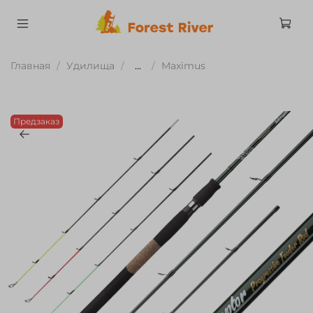
Главная
Удилища
...
Maximus
Предзаказ