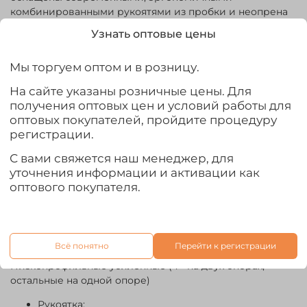
комбинированными рукоятями из пробки и неопрена
(EVA), современным эргономичным
Узнать оптовые цены
катушкодержателем. Удилища комплектуются тремя
квивертипами различной жесткости. Квивертипы
Мы торгуем оптом и в розницу.
оснащены полноценным спиннинговым «тюльпаном»,
конструкция которого предотвращает перехлест
На сайте указаны розничные цены. Для
лески.
получения оптовых цен и условий работы для
оптовых покупателей, пройдите процедуру
Бланк:
регистрации.
Материал - графит IMS
С вами свяжется наш менеджер, для
Строй – средне-быстрый (Medium-Fast Action)
уточнения информации и активации как
Пропускные кольца:
оптового покупателя.
Пропускные кольца со вставками SIC
К-Guide форма оправы
Конструкция тюльпан, предотвращающая перехлест
Всё понятно
Перейти к регистрации
лески (Antitwisting Tip)
Низкопрофильные усиленные (4 - на двух опорах,
остальные на одной опоре)
Рукоятка: